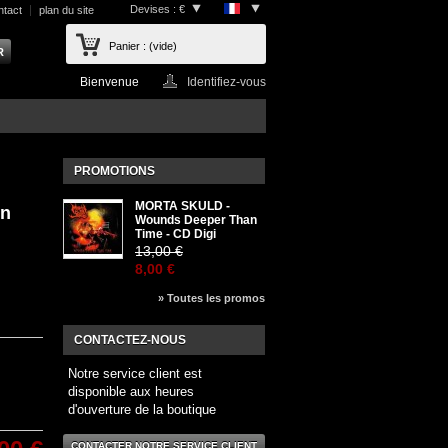
Devises : €
ntact
plan du site
Panier :
(vide)
Bienvenue
Identifiez-vous
PROMOTIONS
MORTA SKULD -
An
Wounds Deeper Than
Time - CD Digi
13,00 €
8,00 €
» Toutes les promos
CONTACTEZ-NOUS
Notre service client est
disponible aux heures
d'ouverture de la boutique
CONTACTER NOTRE SERVICE CLIENT