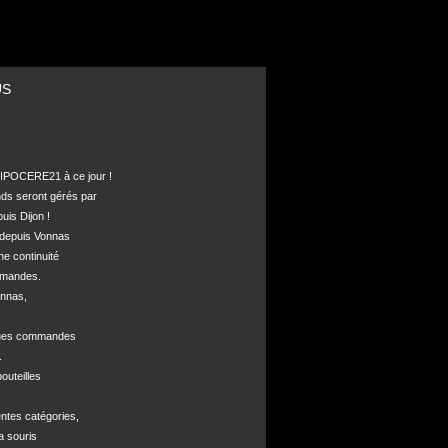
US
POCERE21 à ce jour !

nds seront gérés par 

is Dijon !

depuis Vonnas 

ne continuité 

mandes.

nnas, 



ques commandes



uteilles 

ntes catégories,

a souris
