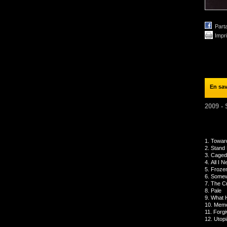
Part
Impr
En sav
2009 -
1.
Towar
2.
Stand
3.
Caged
4.
All I 
5.
Froze
6.
Somew
7.
The C
8.
Pale
9.
What H
10.
Memo
11.
Forgi
12.
Utopi