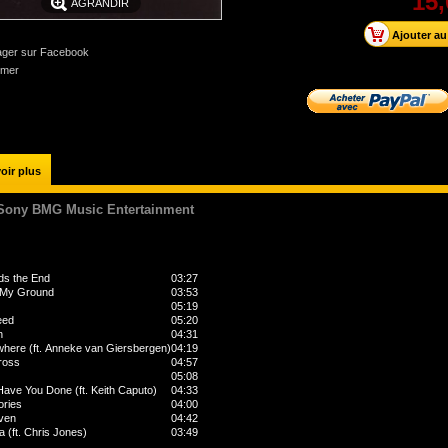
15,
AGRANDIR
ager sur Facebook
imer
oir plus
Sony BMG Music Entertainment
ds the End
03:27
 My Ground
03:53
05:19
Need
05:20
n
04:31
here (ft
.
Anneke van Giersbergen)
04:19
ross
04:57
05:08
ave You Done (ft
.
Keith Caputo)
04:33
ries
04:00
ven
04:42
a (ft
.
Chris Jones)
03:49