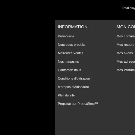
Total pla
INFORMATION
MON CO
Promotions
Mes comma
Nouveaux produits
Mes retours
Meilleures ventes
Mes avoirs
Nos magasins
Mes adress
Contactez-nous
Mes informa
Conditions d'utilisation
A propos d'Adipocere
Plan du site
Propulsé par
PrestaShop
™