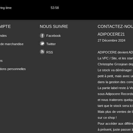
ying time
53:58
MPTE
NOUS SUIVRE
CONTACTEZ-NO
ADIPOCERE21
ndes
Facebook
27 Décembre 2024

 de marchandise
Twitter
RSS
ADIPOCERE devient ADI
La VPC / Site, et les sta
es
Christophe Grosjean depu
tions personnelles
Le stock va déménager 
petit à petit, mais avec u
dans la gestion des com
La partie label reste à Vo
sous Adipocere Records
et nous traiterons quel
tant que le stock sera ici.
Mais plus de ventes de bo
sur ce shop !

Pour accéder aux différe
à présent, juste passer l