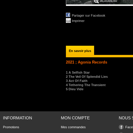
AGRANDIR
Partager sur Facebook
Imprimer
En savoir plus
2021 ; Agonia Records
1
A Selfish Star
2
The Veil Of Splendid Lies
3
Act Of Faith
4
Tethering The Transient
5
Dieu Vide
INFORMATION
MON COMPTE
NOUS 
Promotions
Mes commandes
Face