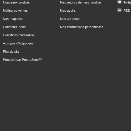
Nouveaux produits
Mes retours de marchandise
Twitt
Meilleures ventes
Mes avoirs
RSS
Nos magasins
Mes adresses
Contactez-nous
Mes informations personnelles
Conditions d'utilisation
A propos d'Adipocere
Plan du site
Propulsé par
PrestaShop
™