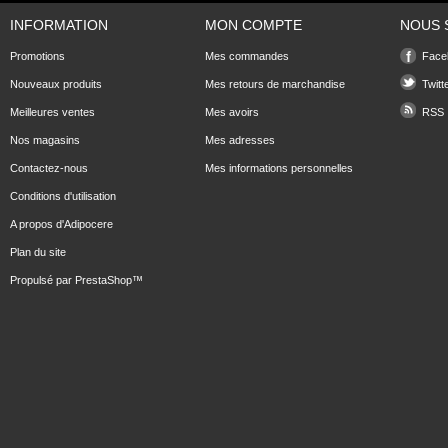
INFORMATION
MON COMPTE
NOUS 
Promotions
Mes commandes
Face
Nouveaux produits
Mes retours de marchandise
Twitt
Meilleures ventes
Mes avoirs
RSS
Nos magasins
Mes adresses
Contactez-nous
Mes informations personnelles
Conditions d'utilisation
A propos d'Adipocere
Plan du site
Propulsé par
PrestaShop
™