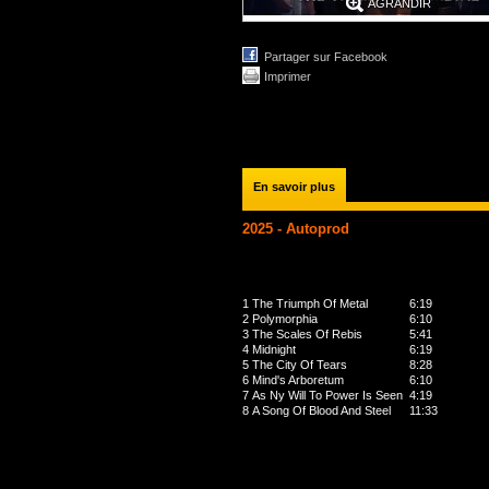
AGRANDIR
Partager sur Facebook
Imprimer
En savoir plus
2025 - Autoprod
1
The Triumph Of Metal
6:19
2
Polymorphia
6:10
3
The Scales Of Rebis
5:41
4
Midnight
6:19
5
The City Of Tears
8:28
6
Mind's Arboretum
6:10
7
As Ny Will To Power Is Seen
4:19
8
A Song Of Blood And Steel
11:33