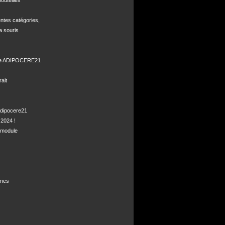
uteilles 

ntes catégories,

a souris

de ADIPOCERE21 

it

dipocere21 

2024 !

module

nes
