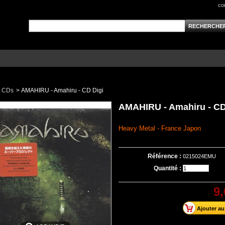
co
CDs
>
AMAHIRU - Amahiru - CD Digi
AMAHIRU - Amahiru - CD
Heavy Metal - France Japon
Référence :
0215024EMU
Quantité :
9,