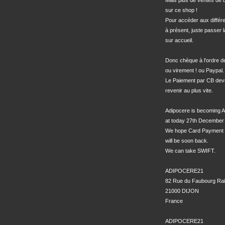
Mais plus de ventes de bo
sur ce shop !

Pour accéder aux différe
à présent, juste passer l
sur accueil.

Donc chèque à l'ordre 
ou virement ! ou Paypal.

Le Paiement par CB devra
revenir au plus vite.

Adipocere is becoming A
at today 27th December 
We hope Card Payment 
will be soon back.

We can take SWIFT.

ADIPOCERE21

82 Rue du Faubourg Rai
21000 DIJON

France

ADIPOCERE21 
