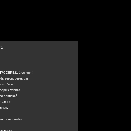
US
POCERE21 à ce jour !

nds seront gérés par 

is Dijon !

depuis Vonnas 

ne continuité 

mandes.

nnas, 



ques commandes


