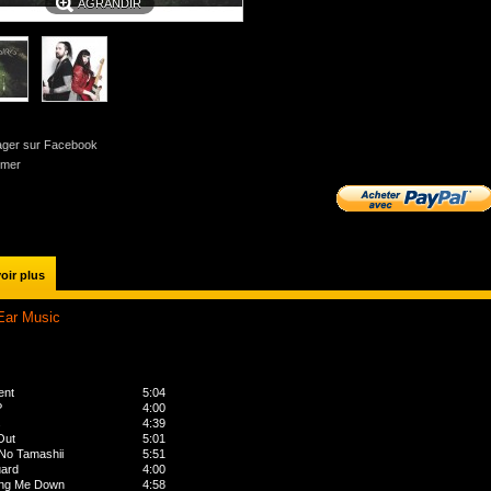
AGRANDIR
ager sur Facebook
imer
oir plus
Ear Music
ent
5:04
P
4:00
s
4:39
Out
5:01
 No Tamashii
5:51
ard
4:00
ing Me Down
4:58