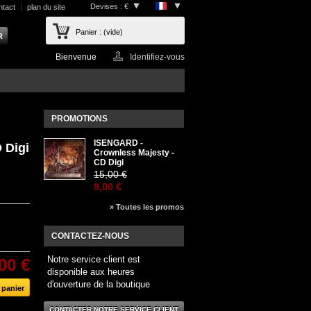
Devises : €
ntact
plan du site
Panier :
(vide)
Bienvenue
Identifiez-vous
PROMOTIONS
ISENGARD -
 Digi
Crownless Majesty -
CD Digi
15,00 €
9,00 €
» Toutes les promos
CONTACTEZ-NOUS
Notre service client est
00 €
disponible aux heures
d'ouverture de la boutique
CONTACTER NOTRE SERVICE CLIENT