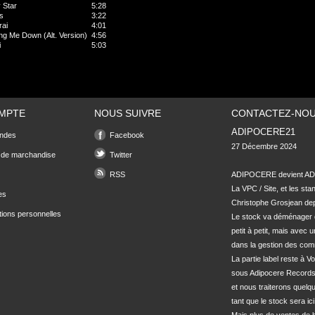
 Star
5:28
s
3:22
ai
4:01
ing Me Down (Alt. Version)
4:56
i
5:03
MPTE
NOUS SUIVRE
CONTACTEZ-NO
ADIPOCERE21
ndes
Facebook
27 Décembre 2024

 de marchandise
Twitter
RSS
ADIPOCERE devient ADI
La VPC / Site, et les sta
es
Christophe Grosjean depu
tions personnelles
Le stock va déménager 
petit à petit, mais avec u
dans la gestion des com
La partie label reste à Vo
sous Adipocere Records
et nous traiterons quel
tant que le stock sera ici.