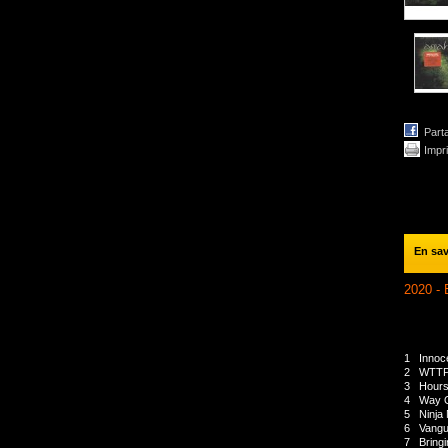
Part
Impr
En sav
2020 - 
1
Innoc
2
WTT
3
Hour
4
Way 
5
Ninja
6
Vangu
7
Bring