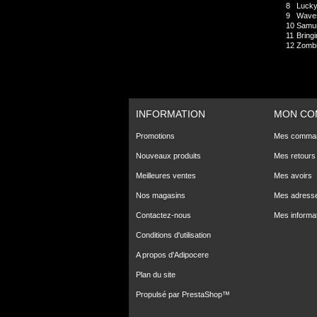
8
Lucky
9
Wave
10
Samur
11
Bring
12
Zomb
INFORMATION
MON CO
Promotions
Mes comma
Nouveaux produits
Mes retours
Meilleures ventes
Mes avoirs
Nos magasins
Mes adress
Contactez-nous
Mes informa
Conditions d'utilisation
A propos d'Adipocere
Plan du site
Propulsé par
PrestaShop
™