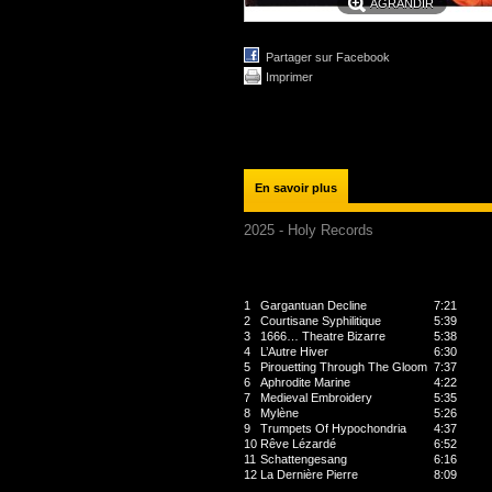
AGRANDIR
Partager sur Facebook
Imprimer
En savoir plus
2025 - Holy Records
1
Gargantuan Decline
7:21
2
Courtisane Syphilitique
5:39
3
1666… Theatre Bizarre
5:38
4
L’Autre Hiver
6:30
5
Pirouetting Through The Gloom
7:37
6
Aphrodite Marine
4:22
7
Medieval Embroidery
5:35
8
Mylène
5:26
9
Trumpets Of Hypochondria
4:37
10
Rêve Lézardé
6:52
11
Schattengesang
6:16
12
La Dernière Pierre
8:09