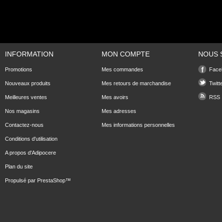
INFORMATION
MON COMPTE
NOUS 
Promotions
Mes commandes
Face
Nouveaux produits
Mes retours de marchandise
Twitt
Meilleures ventes
Mes avoirs
RSS
Nos magasins
Mes adresses
Contactez-nous
Mes informations personnelles
Conditions d'utilisation
A propos d'Adipocere
Plan du site
Propulsé par
PrestaShop
™