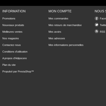
INFORMATION
MON COMPTE
NOUS 
Promotions
Mes commandes
Face
Nouveaux produits
Mes retours de marchandise
Twitt
Meilleures ventes
Mes avoirs
RSS
Nos magasins
Mes adresses
Contactez-nous
Mes informations personnelles
Conditions d'utilisation
A propos d'Adipocere
Plan du site
Propulsé par
PrestaShop
™