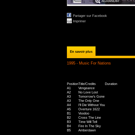
AGRANDIR
Partager sur Facebook
Imprimer
En savoir plus
1995 - Music For Nations
Position
Title/Credits
Duration
A1
Vengeance
A2
No Love Lost
A3
Tomorrow's Gone
A3
The Only One
A4
I'll Die Without You
A5
Overture 1622
B1
Voodoo
B2
Cross The Line
B3
Time Will Tell
B4
Fire In The Sky
B5
Amberdawn