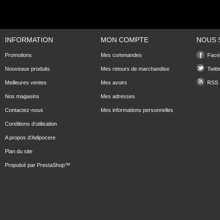
INFORMATION
MON COMPTE
NOUS 
Promotions
Mes commandes
Face
Nouveaux produits
Mes retours de marchandise
Twitt
Meilleures ventes
Mes avoirs
RSS
Nos magasins
Mes adresses
Contactez-nous
Mes informations personnelles
Conditions d'utilisation
A propos d'Adipocere
Plan du site
Propulsé par
PrestaShop
™