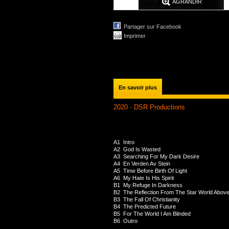
AGRANDIR
Partager sur Facebook
Imprimer
En savoir plus
2020 - DSR Productions
A1
Intro
A2
God Is Wasted
A3
Searching For My Dark Desire
A4
En Verden Av Stein
A5
Time Before Birth Of Light
A6
My Hate Is His Spirit
B1
My Refuge In Darkness
B2
The Reflection From The Star World Abov
B3
The Fall Of Christianity
B4
The Predicted Future
B5
For The World I Am Blinded
B6
Outro