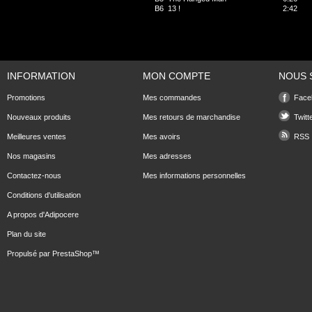
B6
13 !
2:42
INFORMATION
MON COMPTE
NOUS 
Promotions
Mes commandes
Face
Nouveaux produits
Mes retours de marchandise
Twitt
Meilleures ventes
Mes avoirs
RSS
Nos magasins
Mes adresses
Contactez-nous
Mes informations personnelles
Conditions d'utilisation
A propos d'Adipocere
Plan du site
Propulsé par
PrestaShop
™