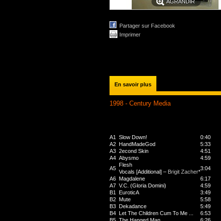
AGRANDIR
Partager sur Facebook
Imprimer
En savoir plus
1998 - Century Media
A1
Slow Down!
0:40
A2
HandMadeGod
5:33
A3
2econd Skin
4:51
A4
Abysmo
4:59
Flesh
A5
3:04
Vocals [Additional] –
Brigit Zacher
*
A6
Magdalene
6:17
A7
V.C. (Gloria Domini)
4:59
B1
EuroticA
3:49
B2
Mute
5:58
B3
Dekadance
5:49
B4
Let The Children Cum To Me ...
6:53
B5
The Hanged Man
6:26