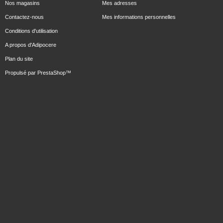
Nos magasins
Mes adresses
Contactez-nous
Mes informations personnelles
Conditions d'utilisation
A propos d'Adipocere
Plan du site
Propulsé par
PrestaShop
™