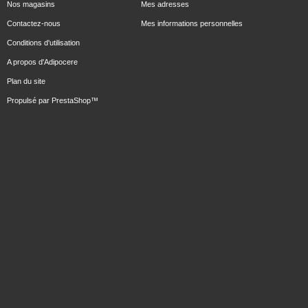
Nos magasins
Mes adresses
Contactez-nous
Mes informations personnelles
Conditions d'utilisation
A propos d'Adipocere
Plan du site
Propulsé par
PrestaShop
™