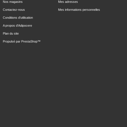
Nos magasins
Mes adresses
Contactez-nous
Mes informations personnelles
Conditions d'utilisation
A propos d'Adipocere
Plan du site
Propulsé par
PrestaShop
™