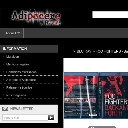
Accueil
INFORMATION
>
BLU RAY
>
FOO FIGHTERS - Bac
Livraison
Mentions légales
Conditions d'utilisation
A propos d'Adipocere
Paiement sécurisé
Nos magasins
NEWSLETTER