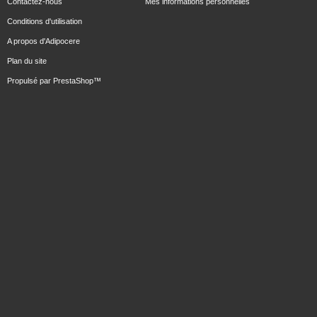
Contactez-nous
Mes informations personnelles
Conditions d'utilisation
A propos d'Adipocere
Plan du site
Propulsé par
PrestaShop
™