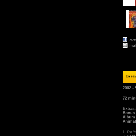
Part
Impr
En sav
2002 -
72 minu
Extras:
Bonus 
Album 
Anima
1
Die Y