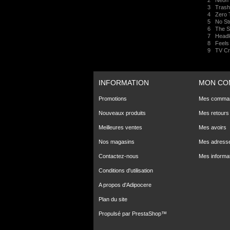
2
Neon 
3
Tras
4
Zero 
5
No St
6
The S
7
Headl
8
Feels
9
TV Cr
INFORMATION
MON CO
Promotions
Mes comma
Nouveaux produits
Mes retours
Meilleures ventes
Mes avoirs
Nos magasins
Mes adress
Contactez-nous
Mes informa
Conditions d'utilisation
A propos d'Adipocere
Plan du site
Propulsé par
PrestaShop
™