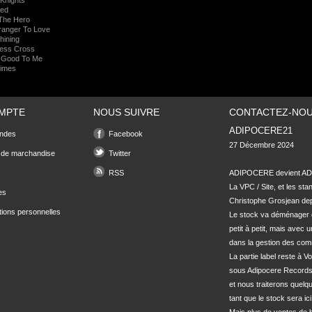
Knights
hed
The Hero
ranger To Love
hining
ess Cross
 Good To Me
imes
MPTE
NOUS SUIVRE
CONTACTEZ-NO
ADIPOCERE21
ndes
Facebook
27 Décembre 2024

 de marchandise
Twitter
RSS
ADIPOCERE devient ADI
La VPC / Site, et les sta
es
Christophe Grosjean depu
tions personnelles
Le stock va déménager 
petit à petit, mais avec u
dans la gestion des com
La partie label reste à Vo
sous Adipocere Records
et nous traiterons quel
tant que le stock sera ici.