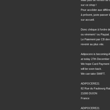
Mais plus de ventes de bo
sur ce shop !

Pour accéder aux différe
à présent, juste passer l
sur accueil.

Donc chèque à l'ordre 
ou virement ! ou Paypal.

Le Paiement par CB devra
revenir au plus vite.

Adipocere is becoming A
at today 27th December 
We hope Card Payment 
will be soon back.

We can take SWIFT.

ADIPOCERE21

82 Rue du Faubourg Rai
21000 DIJON

France

ADIPOCERE21 
