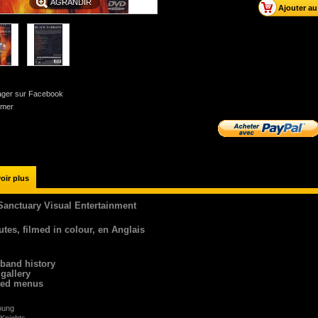
AGRANDIR
ager sur Facebook
imer
oir plus
 Sanctuary Visual Entertainment
tes, filmed in colour, en Anglais
band history
gallery
ted menus
oung