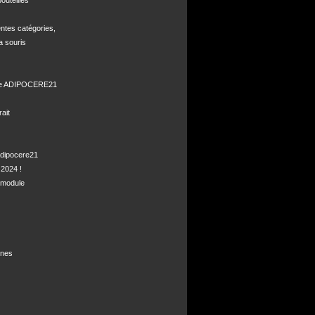
uteilles 

ntes catégories,

a souris

de ADIPOCERE21 

it

dipocere21 

2024 !

module

nes
