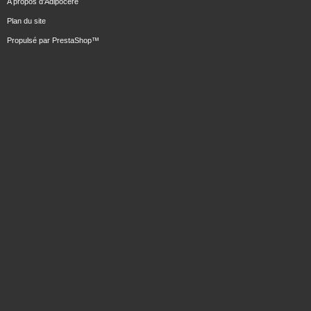
A propos d'Adipocere
Plan du site
Propulsé par
PrestaShop
™