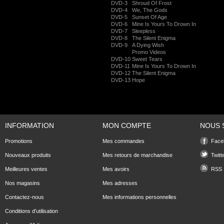
DVD-3
Shroud Of Frost
DVD-4
We, The Gods
DVD-5
Sunset Of Age
DVD-6
Mine Is Yours To Drown In
DVD-7
Sleepless
DVD-8
The Silent Enigma
DVD-9
A Dying Wish
Promo Videos
DVD-10
Sweet Tears
DVD-11
Mine Is Yours To Drown In
DVD-12
The Silent Enigma
DVD-13
Hope
INFORMATION
MON COMPTE
NOUS 
Promotions
Mes commandes
Face
Nouveaux produits
Mes retours de marchandise
Twitt
Meilleures ventes
Mes avoirs
RSS
Nos magasins
Mes adresses
Contactez-nous
Mes informations personnelles
Conditions d'utilisation