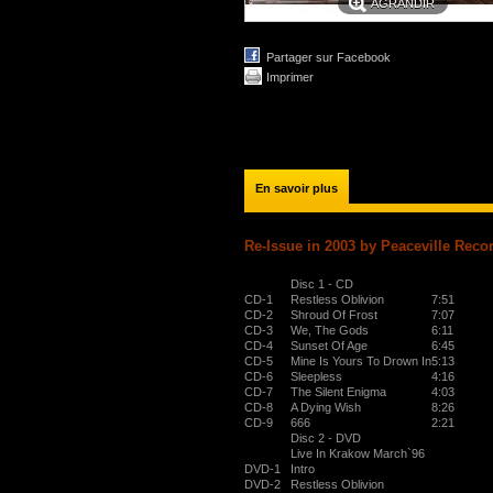
AGRANDIR
Partager sur Facebook
Imprimer
En savoir plus
Re-Issue in 2003 by Peaceville Reco
Disc 1 - CD
CD-1
Restless Oblivion
7:51
CD-2
Shroud Of Frost
7:07
CD-3
We, The Gods
6:11
CD-4
Sunset Of Age
6:45
CD-5
Mine Is Yours To Drown In
5:13
CD-6
Sleepless
4:16
CD-7
The Silent Enigma
4:03
CD-8
A Dying Wish
8:26
CD-9
666
2:21
Disc 2 - DVD
Live In Krakow March`96
DVD-1
Intro
DVD-2
Restless Oblivion