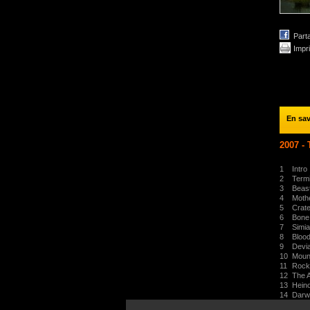
Part
Impr
En sav
2007 -
1
Intro
2
Term
3
Beas
4
Moth
5
Crate
6
Bone
7
Simi
8
Bloo
9
Devi
10
Moun
11
Rock
12
The 
13
Hein
14
Darwi