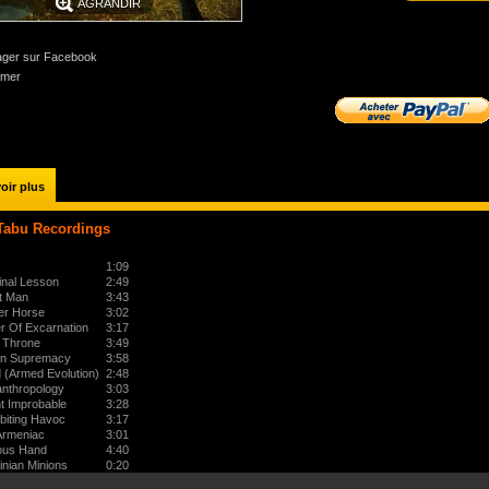
AGRANDIR
ager sur Facebook
imer
oir plus
Tabu Recordings
1:09
inal Lesson
2:49
t Man
3:43
er Horse
3:02
r Of Excarnation
3:17
 Throne
3:49
an Supremacy
3:58
d (Armed Evolution)
2:48
anthropology
3:03
t Improbable
3:28
biting Havoc
3:17
Armeniac
3:01
ous Hand
4:40
nian Minions
0:20