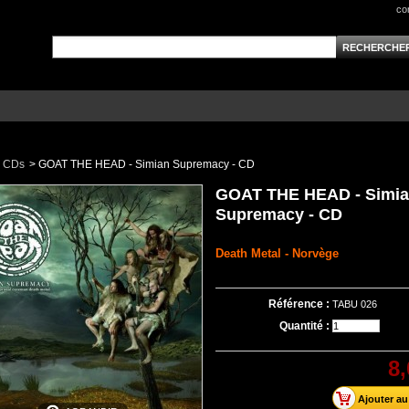
co
CDs
>
GOAT THE HEAD - Simian Supremacy - CD
GOAT THE HEAD - Simi
Supremacy - CD
Death Metal - Norvège
Référence :
TABU 026
Quantité :
8,