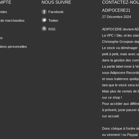
MPTE
NOUS SUIVRE
CONTACTEZ-NO
ADIPOCERE21
ndes
Facebook
27 Décembre 2024

 de marchandise
Twitter
RSS
ADIPOCERE devient ADI
La VPC / Site, et les sta
es
Christophe Grosjean depu
tions personnelles
Le stock va déménager 
petit à petit, mais avec u
dans la gestion des com
La partie label reste à Vo
sous Adipocere Records
et nous traiterons quel
tant que le stock sera ici.
Mais plus de ventes de bo
sur ce shop !

Pour accéder aux différe
à présent, juste passer l
sur accueil.

Donc chèque à l'ordre 
ou virement ! ou Paypal.
