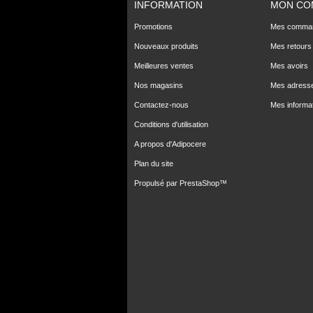
INFORMATION
MON CO
Promotions
Mes comma
Nouveaux produits
Mes retours
Meilleures ventes
Mes avoirs
Nos magasins
Mes adress
Contactez-nous
Mes informa
Conditions d'utilisation
A propos d'Adipocere
Plan du site
Propulsé par
PrestaShop
™