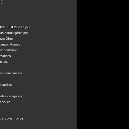
US
POCERE21 à ce jour !

nds seront gérés par 

is Dijon !

depuis Vonnas 

ne continuité 

mandes.

nnas, 



ques commandes



uteilles 

ntes catégories,

a souris

de ADIPOCERE21 
