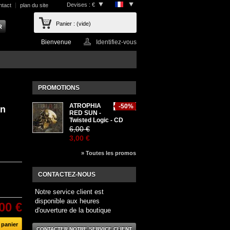
Devises : €
ntact
plan du site
Panier :
(vide)
Bienvenue
Identifiez-vous
PROMOTIONS
ATROPHIA
-50%
an
RED SUN -
Twisted Logic - CD
6,00 €
3,00 €
» Toutes les promos
CONTACTEZ-NOUS
Notre service client est
disponible aux heures
00 €
d'ouverture de la boutique
CONTACTER NOTRE SERVICE CLIENT