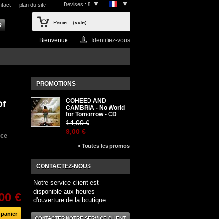
Devises : €
ntact
plan du site
Panier :
(vide)
Bienvenue
Identifiez-vous
PROMOTIONS
COHEED AND
Of
CAMBRIA - No World
for Tomorrow - CD
14,00 €
9,00 €
nce
» Toutes les promos
CONTACTEZ-NOUS
Notre service client est
disponible aux heures
00 €
d'ouverture de la boutique
CONTACTER NOTRE SERVICE CLIENT