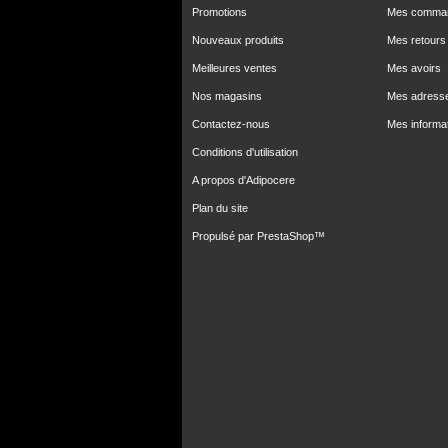
Promotions
Mes comma
Nouveaux produits
Mes retours
Meilleures ventes
Mes avoirs
Nos magasins
Mes adress
Contactez-nous
Mes informa
Conditions d'utilisation
A propos d'Adipocere
Plan du site
Propulsé par
PrestaShop
™