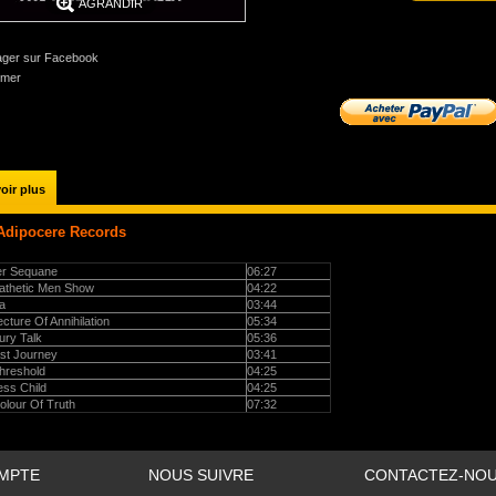
AGRANDIR
ager sur Facebook
imer
oir plus
 Adipocere Records
er Sequane
06:27
athetic Men Show
04:22
a
03:44
ecture Of Annihilation
05:34
ury Talk
05:36
st Journey
03:41
hreshold
04:25
ess Child
04:25
olour Of Truth
07:32
MPTE
NOUS SUIVRE
CONTACTEZ-NO