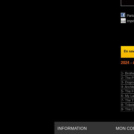
Part
Impr
En sav
2024 -
1- Broth
2- The P
3- Dogm
4- Archit
5- The F
6- My La
7- The T
8- Tribel
9- The C
INFORMATION
MON CO