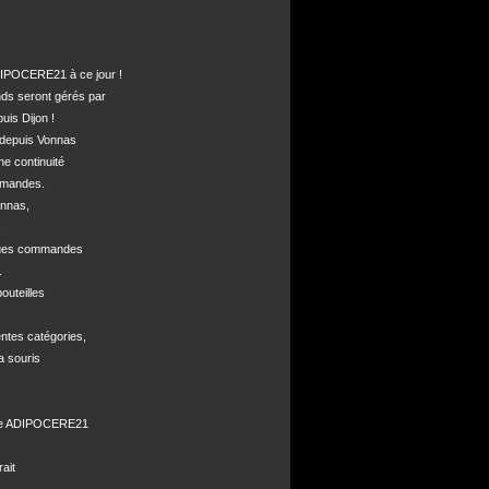
POCERE21 à ce jour !

nds seront gérés par 

is Dijon !

depuis Vonnas 

ne continuité 

mandes.

nnas, 



ques commandes



uteilles 

ntes catégories,

a souris

de ADIPOCERE21 

it
