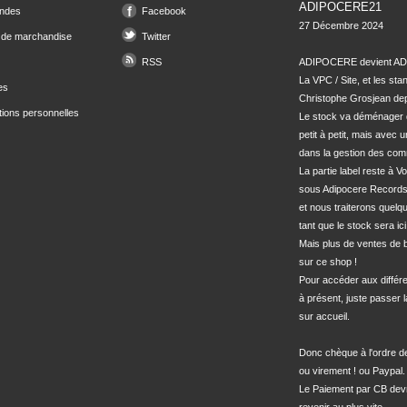
ADIPOCERE21
ndes
Facebook
27 Décembre 2024

 de marchandise
Twitter
RSS
ADIPOCERE devient ADI
La VPC / Site, et les sta
es
Christophe Grosjean depu
tions personnelles
Le stock va déménager 
petit à petit, mais avec u
dans la gestion des com
La partie label reste à Vo
sous Adipocere Records
et nous traiterons quel
tant que le stock sera ici.
Mais plus de ventes de bo
sur ce shop !

Pour accéder aux différe
à présent, juste passer l
sur accueil.

Donc chèque à l'ordre 
ou virement ! ou Paypal.

Le Paiement par CB devra