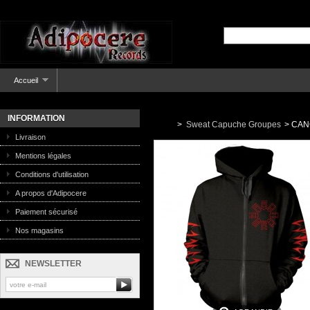
Accueil
INFORMATION
>
Sweat Capuche Groupes
>
CANC
Livraison
Mentions légales
Conditions d'utilisation
A propos d'Adipocere
Paiement sécurisé
Nos magasins
NEWSLETTER