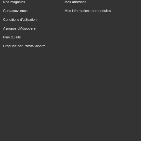
Nos magasins
Mes adresses
Contactez-nous
Mes informations personnelles
Conditions d'utilisation
A propos d'Adipocere
Plan du site
Propulsé par
PrestaShop
™