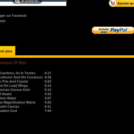
AGRANDIR
ager sur Facebook
imer
oir plus
Season Of Mist
 Gardens, So In Tombs
4:17
ollector And His Construct
4:36
n Fire And Crystal
5:52
ied On Lead Wings
5:14
 Törnen Genom Kött
5:10
d Heads
4:19
Into Water
3:57
se Magnification Matrix
4:50
Earth Canvas
4:11
valent God
7:44