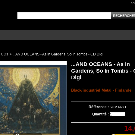
co
CDs
>
...AND OCEANS - As In Gardens, So In Tombs - CD Digi
...AND OCEANS - As In
Gardens, So In Tombs -
Digi
Black/industriel Metal
- Finlande
Référence :
SOM 668D
Quantité :
14,