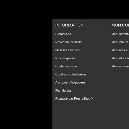
INFORMATION
MON CO
Promotions
Mes comma
Nouveaux produits
Mes retours
Meilleures ventes
Mes avoirs
Nos magasins
Mes adress
Contactez-nous
Mes informa
Conditions d'utilisation
A propos d'Adipocere
Plan du site
Propulsé par
PrestaShop
™