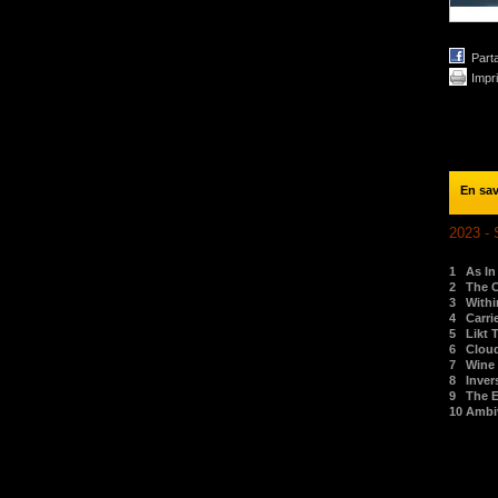
Part
Impr
En sav
2023 - 
1
As In
2
The C
3
Withi
4
Carr
5
Likt
6
Clou
7
Wine 
8
Inver
9
The 
10
Ambi