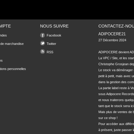
MPTE
NOUS SUIVRE
CONTACTEZ-NO
ADIPOCERE21
ndes
Facebook
27 Décembre 2024

 de marchandise
Twitter
RSS
ADIPOCERE devient ADI
La VPC / Site, et les sta
es
Christophe Grosjean depu
tions personnelles
Le stock va déménager 
petit à petit, mais avec u
dans la gestion des com
La partie label reste à Vo
sous Adipocere Records
et nous traiterons quel
tant que le stock sera ici.
Mais plus de ventes de bo
sur ce shop !

Pour accéder aux différe
à présent, juste passer l