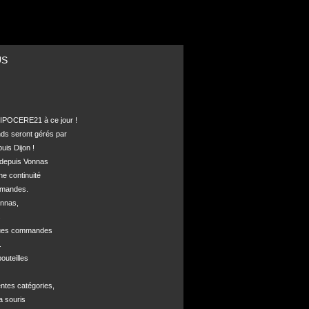
US
POCERE21 à ce jour !

nds seront gérés par 

is Dijon !

depuis Vonnas 

ne continuité 

mandes.

nnas, 



ques commandes



uteilles 

ntes catégories,

a souris
