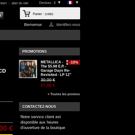
Devises : €
ntact
plan du site
Panier :
(vide)
Bienvenue
Identifiez-vous
PROMOTIONS
METALLICA -
-10%
The $5.98 E.P. -
 CD
Garage Days Re-
Revisited - LP 12"
30,00 €
27,00 €
» Toutes les promos
CONTACTEZ-NOUS
Notre service client est
disponible aux heures
00 €
d'ouverture de la boutique