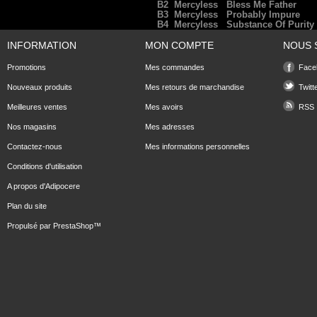
B2
Mercyless
Bless Me Father
B3
Mercyless
Probably Impure
B4
Mercyless
Substance Of Purity 
INFORMATION
MON COMPTE
NOUS 
Promotions
Mes commandes
Face
Nouveaux produits
Mes retours de marchandise
Twitt
Meilleures ventes
Mes avoirs
RSS
Nos magasins
Mes adresses
Contactez-nous
Mes informations personnelles
Conditions d'utilisation
A propos d'Adipocere
Plan du site
Propulsé par
PrestaShop
™