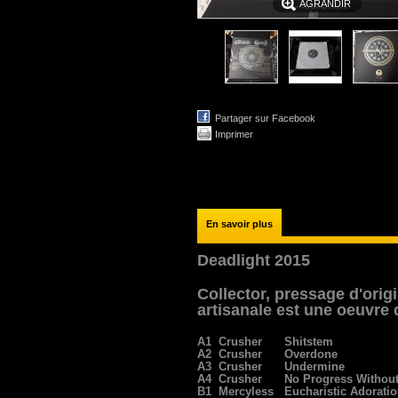
AGRANDIR
Partager sur Facebook
Imprimer
En savoir plus
Deadlight 2015
Collector, pressage d'orig
artisanale est une oeuvre d
A1
Crusher
Shitstem
A2
Crusher
Overdone
A3
Crusher
Undermine
A4
Crusher
No Progress Witho
B1
Mercyless
Eucharistic Adorati