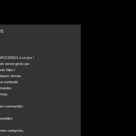
US
POCERE21 à ce jour !

nds seront gérés par 

is Dijon !

depuis Vonnas 

ne continuité 

mandes.

nnas, 



ques commandes



uteilles 

ntes catégories,
