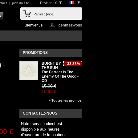
Devises : €
ntact
plan du site
Panier :
(vide)
Bienvenue
Identifiez-vous
PROMOTIONS
BURNT BY
-33.33%
 -
THE SUN -
The Perfect Is The
Enemy Of The Good -
CD
15,00 €
10,00 €
» Toutes les promos
CONTACTEZ-NOUS
Notre service client est
disponible aux heures
00 €
d'ouverture de la boutique