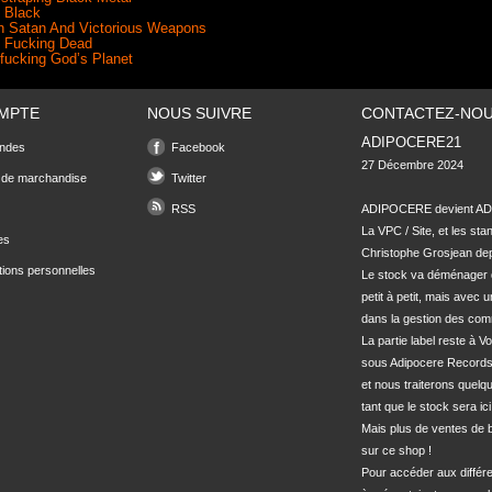
 Black
h Satan And Victorious Weapons
ll Fucking Dead
tfucking God’s Planet
MPTE
NOUS SUIVRE
CONTACTEZ-NO
ADIPOCERE21
ndes
Facebook
27 Décembre 2024

 de marchandise
Twitter
RSS
ADIPOCERE devient ADI
La VPC / Site, et les sta
es
Christophe Grosjean depu
tions personnelles
Le stock va déménager 
petit à petit, mais avec u
dans la gestion des com
La partie label reste à Vo
sous Adipocere Records
et nous traiterons quel
tant que le stock sera ici.
Mais plus de ventes de bo
sur ce shop !

Pour accéder aux différe