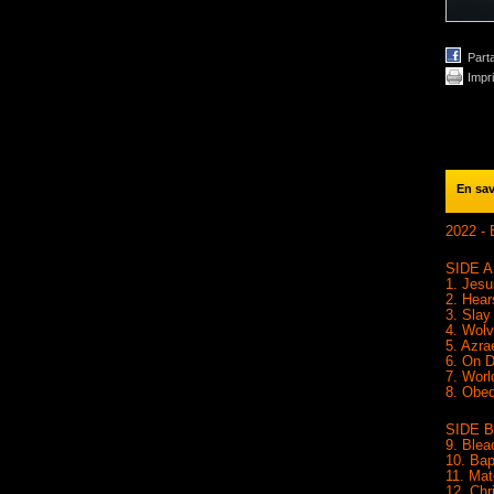
Part
Impr
En sav
2022 -
SIDE A
1. Jes
2. Hear
3. Sla
4. Wol
5. Azra
6. On 
7. Worl
8. Obe
SIDE B
9. Ble
10. Bap
11. Mat
12. Chr