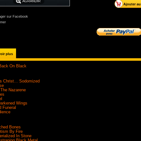
AGRANDIR
ager sur Facebook
imer
oir plus
 Back On Black
us Christ… Sodomized
se
y The Nazarene
ves
el
Darkened Wings
d Funeral
dience
ached Bones
tism By Fire
erialized In Stone
istraping Black Metal