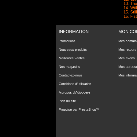
13. The
14. Wit
15. Sti
16. Fis
INFORMATION
MON CO
Promotions
Mes comma
Nouveaux produits
Mes retours
Meilleures ventes
Mes avoirs
Nos magasins
Mes adress
Contactez-nous
Mes informa
Conditions d'utilisation
A propos d'Adipocere
Plan du site
Propulsé par
PrestaShop
™