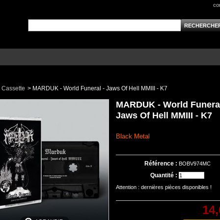
co
Cassette
>
MARDUK - World Funeral - Jaws Of Hell MMIII - K7
MARDUK - World Funeral
Jaws Of Hell MMIII - K7
Black Metal
Référence :
BOBV974MC
Quantité :
Attention : dernières pièces disponibles !
14,