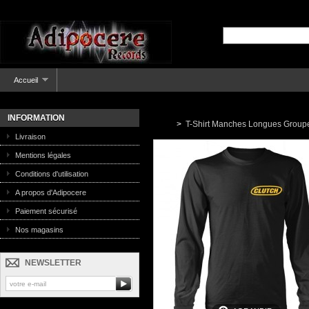
Accueil
INFORMATION
>
T-Shirt Manches Longues Group
Livraison
Mentions légales
Conditions d'utilisation
A propos d'Adipocere
Paiement sécurisé
Nos magasins
NEWSLETTER