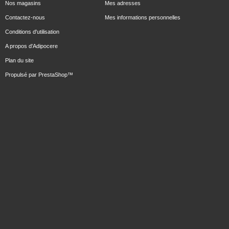
Nos magasins
Mes adresses
Contactez-nous
Mes informations personnelles
Conditions d'utilisation
A propos d'Adipocere
Plan du site
Propulsé par
PrestaShop
™