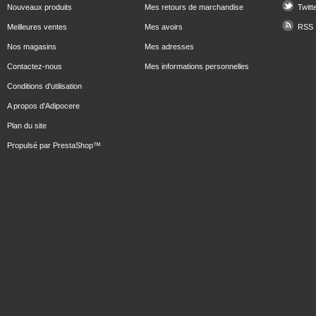
Nouveaux produits
Mes retours de marchandise
Twitt
Meilleures ventes
Mes avoirs
RSS
Nos magasins
Mes adresses
Contactez-nous
Mes informations personnelles
Conditions d'utilisation
A propos d'Adipocere
Plan du site
Propulsé par
PrestaShop
™