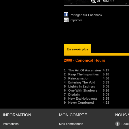
AGRANDIR
Partager sur Facebook
Imprimer
En savoir plus
2008 - Canonical Hours
1
The Art Of Ascension
4:17
2
Reap The Impurities
5:18
3
Reincarnation
4:36
4
Entering The Void
3:53
5
Lights In Zephyrs
5:05
6
One With Shadows
5:26
7
Disdain
6:09
8
New Era Holocaust
3:35
9
Never Condoned
4:23
INFORMATION
MON COMPTE
NOUS 
Promotions
Mes commandes
Face