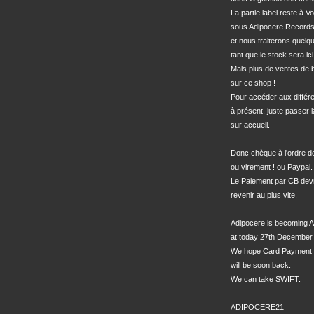
La partie label reste à Vo
sous Adipocere Records
et nous traiterons quel
tant que le stock sera ici.
Mais plus de ventes de bo
sur ce shop !

Pour accéder aux différe
à présent, juste passer l
sur accueil.

Donc chèque à l'ordre 
ou virement ! ou Paypal.

Le Paiement par CB devra
revenir au plus vite.

Adipocere is becoming A
at today 27th December 
We hope Card Payment 
will be soon back.

We can take SWIFT.

ADIPOCERE21
