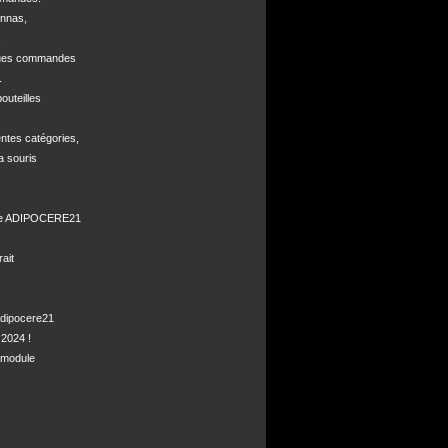
nnas, 



ques commandes



uteilles 

ntes catégories,

a souris

de ADIPOCERE21 

it

dipocere21 

2024 !

module
