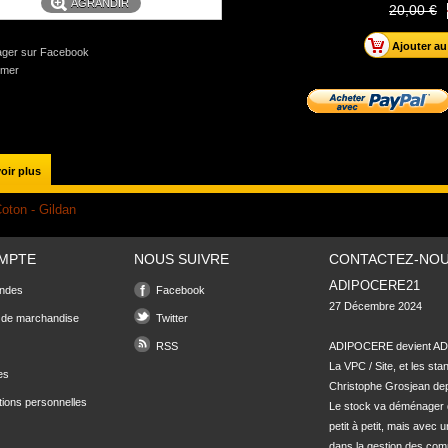
AGRANDIR
20,00 €
ager sur Facebook
imer
oir plus
oton - Gildan
MPTE
NOUS SUIVRE
CONTACTEZ-NO
ADIPOCERE21
ndes
Facebook
27 Décembre 2024

 de marchandise
Twitter
RSS
ADIPOCERE devient ADI
La VPC / Site, et les sta
es
Christophe Grosjean depu
tions personnelles
Le stock va déménager 
petit à petit, mais avec u
dans la gestion des com