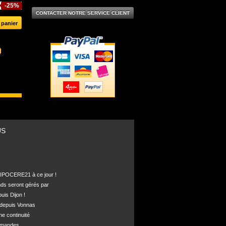
-25%
CONTACTER NOTRE SERVICE CLIENT
US
POCERE21 à ce jour !

nds seront gérés par 

is Dijon !

depuis Vonnas 

ne continuité 

mandes.
