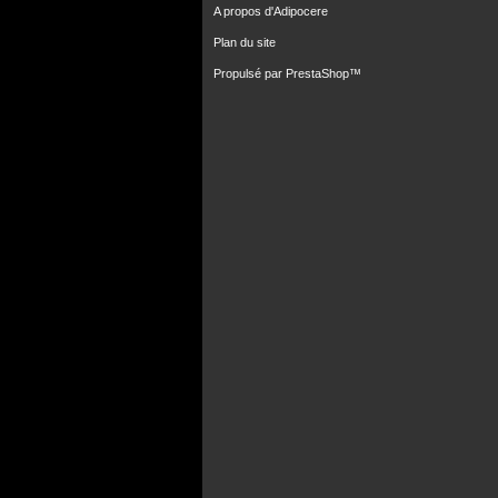
A propos d'Adipocere
Plan du site
Propulsé par
PrestaShop
™