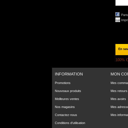
Part
Impr
En sav
100% C
INFORMATION
MON CO
Promotions
Mes comma
Nouveaux produits
Mes retours
Meilleures ventes
Mes avoirs
Nos magasins
Mes adress
Contactez-nous
Mes informa
Conditions d'utilisation