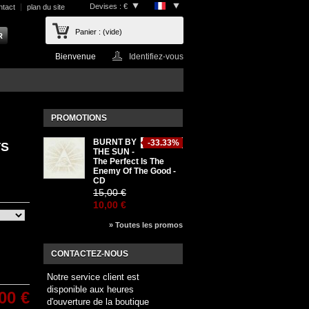
Devises : €
ntact
plan du site
Panier :
(vide)
Bienvenue
Identifiez-vous
PROMOTIONS
BURNT BY
-33.33%
TS
THE SUN -
The Perfect Is The
Enemy Of The Good -
CD
15,00 €
10,00 €
» Toutes les promos
CONTACTEZ-NOUS
Notre service client est
disponible aux heures
00 €
d'ouverture de la boutique