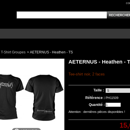
co
T-Shirt Groupes
>
AETERNUS - Heathen - TS
AETERNUS - Heathen - 
Tee-shirt noir, 2 faces
Taille :
Référence :
PH11509
Quantité :
Attention : dernières pièces disponibles !
15,