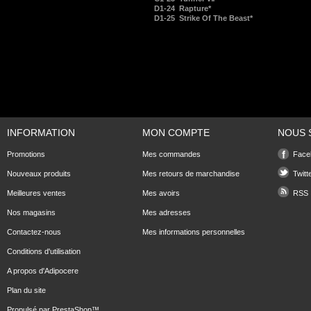
D1-24
Rapture*
D1-25
Strike Of The Beast*
INFORMATION
MON COMPTE
NOUS 
Promotions
Mes commandes
Face
Nouveaux produits
Mes retours de marchandise
Twitt
Meilleures ventes
Mes avoirs
RSS
Nos magasins
Mes adresses
Contactez-nous
Mes informations personnelles
Conditions d'utilisation
A propos d'Adipocere
Plan du site
Propulsé par
PrestaShop
™