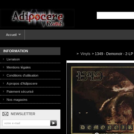
Accueil
INFORMATION
>
Vinyls
>
1349 - Demonoir - 2-LP
Livraison
Mentions légales
Conditions d'utilisation
A propos d'Adipocere
Paiement sécurisé
Nos magasins
NEWSLETTER