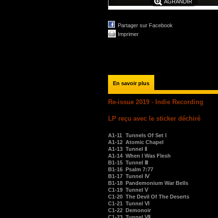
AGRANDIR
Partager sur Facebook
Imprimer
En savoir plus
Re-issue 2019 - Indie Recording
LP reçu avec le sticker déchiré
A1-11
Tunnels Of Set Ⅰ
A1-12
Atomic Chapel
A1-13
Tunnel Ⅱ
A1-14
When I Was Flesh
B1-15
Tunnel Ⅲ
B1-16
Psalm 7:77
B1-17
Tunnel Ⅳ
B1-18
Pandemonium War Bells
C1-19
Tunnel Ⅴ
C1-20
The Devil Of The Deserts
C1-21
Tunnel Ⅵ
C1-22
Demonoir
C1-23
Tunnel Ⅶ