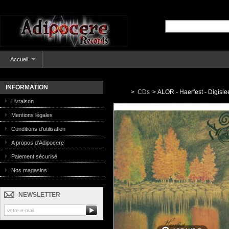
Accueil
INFORMATION
>
CDs
>
ALOR - Haerfest - Digisl
Livraison
Mentions légales
Conditions d'utilisation
A propos d'Adipocere
Paiement sécurisé
Nos magasins
NEWSLETTER