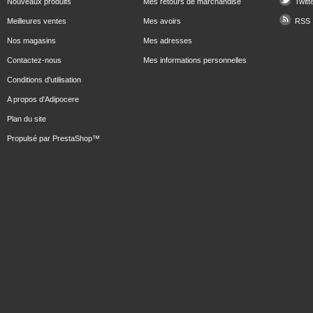
Nouveaux produits
Mes retours de marchandise
Twitt
Meilleures ventes
Mes avoirs
RSS
Nos magasins
Mes adresses
Contactez-nous
Mes informations personnelles
Conditions d'utilisation
A propos d'Adipocere
Plan du site
Propulsé par
PrestaShop
™