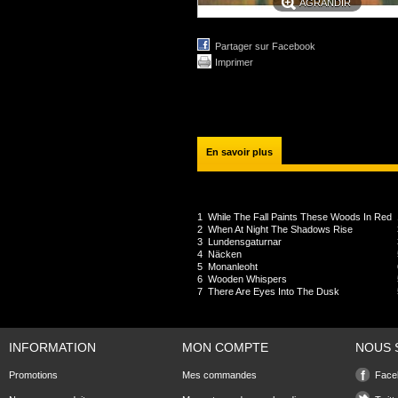
AGRANDIR
Partager sur Facebook
Imprimer
En savoir plus
2014 -
Northern Silence Productions
1
While The Fall Paints These Woods In Red
2
When At Night The Shadows Rise
3
Lundensgaturnar
4
Näcken
5
Monanleoht
6
Wooden Whispers
7
There Are Eyes Into The Dusk
INFORMATION
MON COMPTE
NOUS 
Promotions
Mes commandes
Face