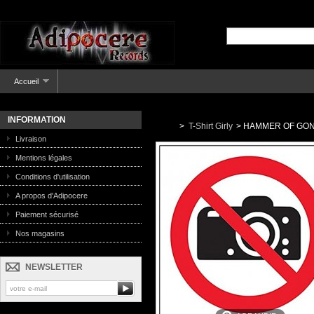
Accueil
INFORMATION
>
T-Shirt Girly
>
HAMMER OF GONES 
Livraison
Mentions légales
Conditions d'utilisation
A propos d'Adipocere
Paiement sécurisé
Nos magasins
NEWSLETTER