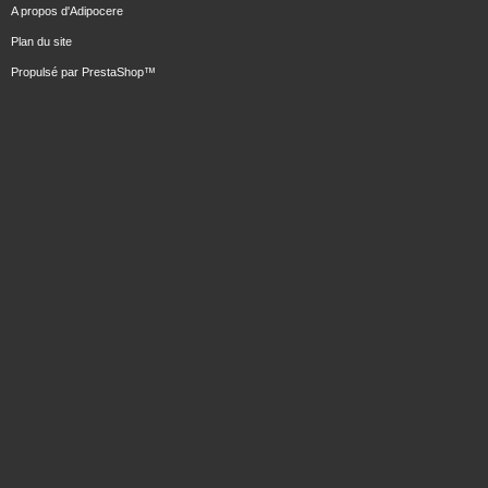
A propos d'Adipocere
Plan du site
Propulsé par
PrestaShop
™