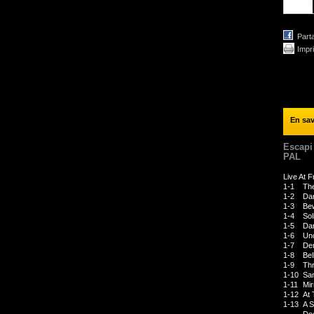
Part
Impr
En sav
Escapi
PAL
Live At 
1-1
The
1-2
Dar
1-3
Be
1-4
Sol
1-5
Dar
1-6
Un
1-7
De
1-8
Bel
1-9
Thr
1-10
Sa
1-11
Mir
1-12
At 
1-13
A S