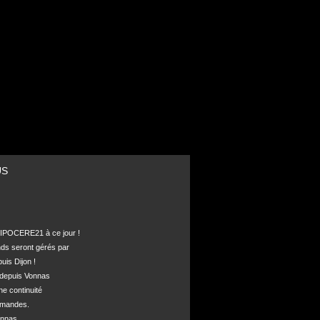
US
POCERE21 à ce jour !

nds seront gérés par 

is Dijon !

depuis Vonnas 

ne continuité 

mandes.

nnas, 
