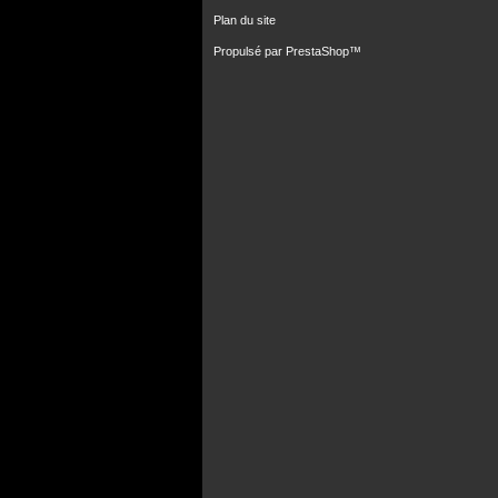
Plan du site
Propulsé par
PrestaShop
™