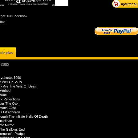
AGRANDIR
ager sur Facebook
imer
oir plus
 2002
Fryshuset 1990
 Well Of Souls
k Are The Veils Of Death
witched
itude
k Reflections
der The Oak
mons Gate
ls Of Acheron
ough The Infinite Halls Of Death
marithan
ror Mirror
The Gallows End
orcerer's Pledge