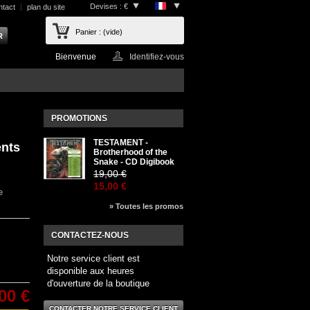
Devises : €
ntact
plan du site
Panier :
(vide)
Bienvenue
Identifiez-vous
PROMOTIONS
TESTAMENT -
nts
Brotherhood of the
Snake - CD Digibook
19,00 €
15,00 €
e
» Toutes les promos
CONTACTEZ-NOUS
Notre service client est
disponible aux heures
d'ouverture de la boutique
00 €
CONTACTER NOTRE SERVICE CLIENT