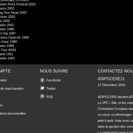
cumentary Of Doom
eden Rock Festival 2002
eece 2002
ng Your Head 2002
cken 2002
lo 2002
ndon 2002
ndon 1988
st Gig 1987
namo Open Air 1988
p Gear 1989
ndon 1989
-Tour 89/91
land 1991
eden 1991
MPTE
NOUS SUIVRE
CONTACTEZ-NO
ADIPOCERE21
ndes
Facebook
27 Décembre 2024

 de marchandise
Twitter
RSS
ADIPOCERE devient ADI
La VPC / Site, et les sta
es
Christophe Grosjean depu
tions personnelles
Le stock va déménager 
petit à petit, mais avec u
dans la gestion des com
La partie label reste à Vo