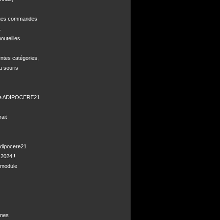


ques commandes



uteilles 

ntes catégories,

a souris

de ADIPOCERE21 

it

dipocere21 

2024 !

module

nes
