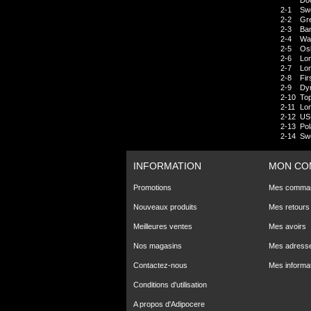
Do
2-1
Sw
2-2
Gr
2-3
Ba
2-4
Wa
2-5
Os
2-6
Lo
2-7
Lo
2-8
Fir
2-9
Dy
2-10
To
2-11
Lo
2-12
US
2-13
Po
2-14
Sw
INFORMATION
MON CO
Promotions
Mes comma
Nouveaux produits
Mes retours
Meilleures ventes
Mes avoirs
Nos magasins
Mes adress
Contactez-nous
Mes informa
Conditions d'utilisation
A propos d'Adipocere