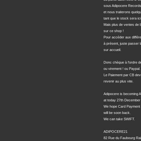
sous Adipocere Records
et nous traiterons quel
tant que le stock sera ici.
Mais plus de ventes de bo
sur ce shop !

Pour accéder aux différe
à présent, juste passer l
sur accueil.

Donc chèque à l'ordre 
ou virement ! ou Paypal.

Le Paiement par CB devra
revenir au plus vite.

Adipocere is becoming A
at today 27th December 
We hope Card Payment 
will be soon back.

We can take SWIFT.

ADIPOCERE21

82 Rue du Faubourg Rai