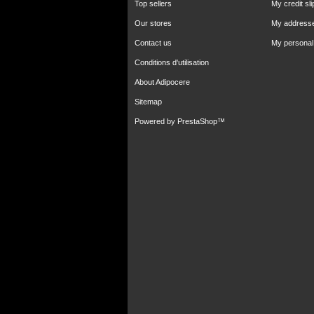
Top sellers
My credit sli
Our stores
My address
Contact us
My personal 
Conditions d'utilisation
About Adipocere
Sitemap
Powered by
PrestaShop
™