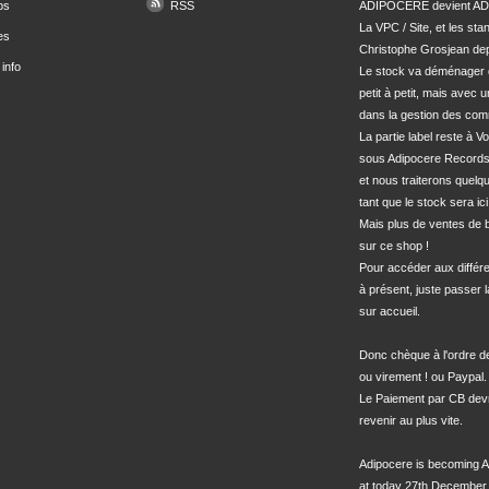
ps
RSS
ADIPOCERE devient ADI
La VPC / Site, et les sta
es
Christophe Grosjean depu
info
Le stock va déménager 
petit à petit, mais avec u
dans la gestion des com
La partie label reste à Vo
sous Adipocere Records
et nous traiterons quel
tant que le stock sera ici.
Mais plus de ventes de bo
sur ce shop !

Pour accéder aux différe
à présent, juste passer l
sur accueil.

Donc chèque à l'ordre 
ou virement ! ou Paypal.

Le Paiement par CB devra
revenir au plus vite.

Adipocere is becoming A
at today 27th December 