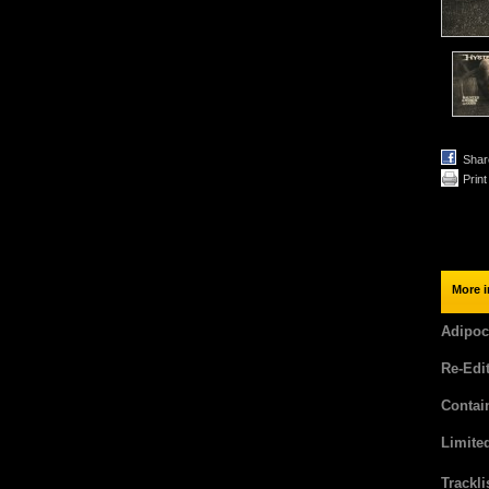
Shar
Print
More i
Adipoc
Re-Edit
Contai
Limited
Trackli