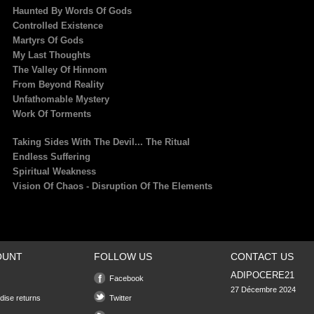
Haunted By Words Of Gods
Controlled Existence
Martyrs Of Gods
My Last Thoughts
The Valley Of Hinnom
From Beyond Reality
Unfathomable Mystery
Work Of Torments
Taking Sides With The Devil... The Ritual
Endless Suffering
Spiritual Weakness
Vision Of Chaos - Disruption Of The Elements
OUNT
FOLLOW US
CONTACT US
ADIPOCERE21
Facebook
27 Décembre 2024

ise returns
Twitter