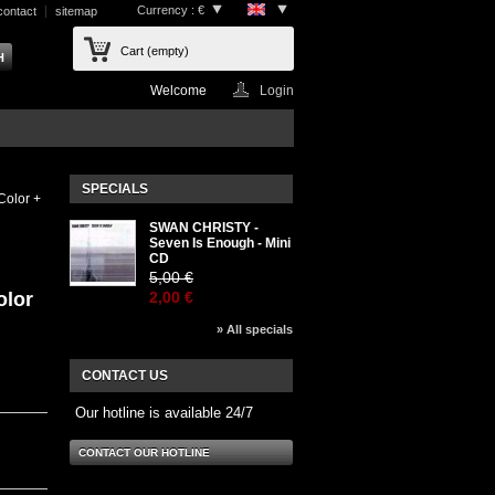
Currency : €
contact
sitemap
Cart
(empty)
Welcome
Login
SPECIALS
Color +
SWAN CHRISTY -
Seven Is Enough - Mini
CD
5,00 €
olor
2,00 €
» All specials
CONTACT US
Our hotline is available 24/7
CONTACT OUR HOTLINE