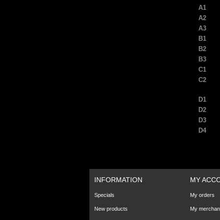
A1
A2
A3
B1
B2
B3
C1
C2
D1
D2
D3
D4
INFORMATION
MY ACC
Specials
My orders
New products
My merchand