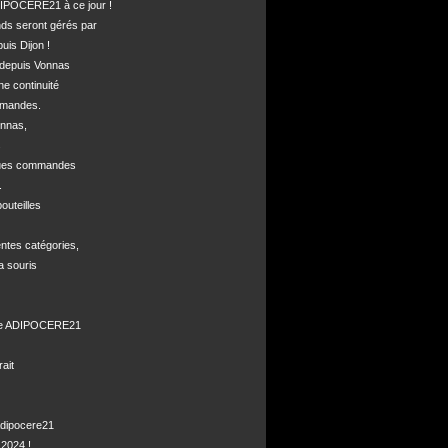
POCERE21 à ce jour !

nds seront gérés par 

is Dijon !

depuis Vonnas 

ne continuité 

mandes.

nnas, 



ques commandes



uteilles 

ntes catégories,

a souris

de ADIPOCERE21 

it

dipocere21 

2024 !
