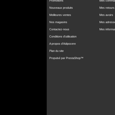
Promotions
Mes comma
Nouveaux produits
Mes retours
Meilleures ventes
Mes avoirs
Nos magasins
Mes adress
Contactez-nous
Mes informa
Conditions d'utilisation
A propos d'Adipocere
Plan du site
Propulsé par
PrestaShop
™