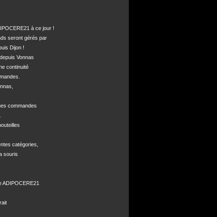
POCERE21 à ce jour !

nds seront gérés par 

is Dijon !

depuis Vonnas 

ne continuité 

mandes.

nnas, 



ques commandes



uteilles 

ntes catégories,

a souris

de ADIPOCERE21 

it
