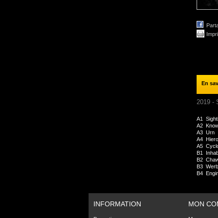
Part
Impr
En sav
2019 - 
A1
Sight
A2
Know
A3
Urn
A4
Hiero
A5
Cycl
B1
Inhab
B2
Chaw
B3
Werb
B4
Engi
INFORMATION
MON CO