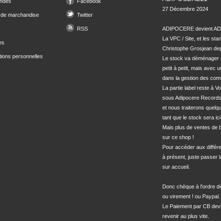
ndes
Facebook
27 Décembre 2024

 de marchandise
Twitter
RSS
ADIPOCERE devient ADI
La VPC / Site, et les sta
es
Christophe Grosjean depu
tions personnelles
Le stock va déménager 
petit à petit, mais avec u
dans la gestion des com
La partie label reste à Vo
sous Adipocere Records
et nous traiterons quel
tant que le stock sera ici.
Mais plus de ventes de bo
sur ce shop !

Pour accéder aux différe
à présent, juste passer l
sur accueil.

Donc chèque à l'ordre 
ou virement ! ou Paypal.

Le Paiement par CB devra
revenir au plus vite.
