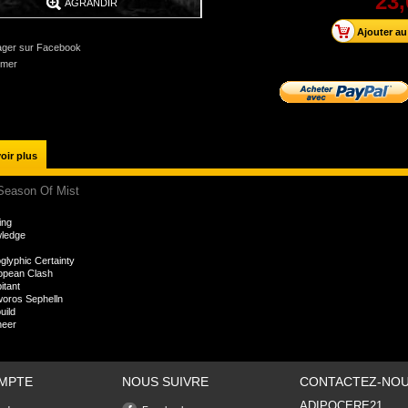
23,
AGRANDIR
ager sur Facebook
imer
oir plus
Season Of Mist
ing
ledge
glyphic Certainty
opean Clash
itant
oros Sephelln
uild
neer
MPTE
NOUS SUIVRE
CONTACTEZ-NO
ADIPOCERE21