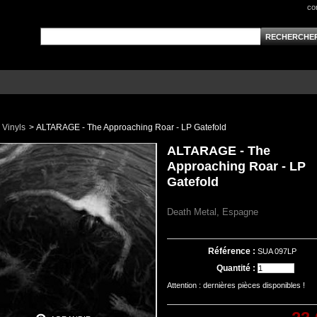
co
Vinyls
>
ALTARAGE - The Approaching Roar - LP Gatefold
ALTARAGE - The
Approaching Roar - LP
Gatefold
Death Metal, Espagne
Référence :
SUA 097LP
Quantité :
Attention : dernières pièces disponibles !