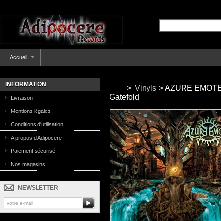
Accueil
INFORMATION
>
Vinyls
>
AZURE EMOTE - 
Gatefold
Livraison
Mentions légales
Conditions d'utilisation
A propos d'Adipocere
Paiement sécurisé
Nos magasins
NEWSLETTER