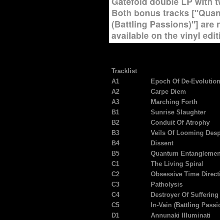
Gatefold double LP with 
Both bonus tracks ["Quan
(Battling Passions)"] are
available on the vinyl edit
Tracklist
A1
Epoch Of De-Evolutio
A2
Carpe Diem
A3
Marching Forth
B1
Sunrise Slaughter
B2
Conduit Of Atrophy
B3
Veils Of Looming Desp
B4
Dissent
B5
Quantum Entanglemen
C1
The Living Spiral
C2
Obsessive Time Direct
C3
Patholysis
C4
Destroyer Of Suffering
C5
In-Vain (Battling Passi
D1
Annunaki Illuminati