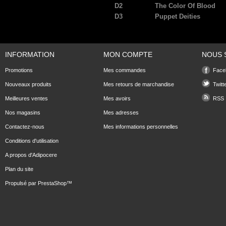
D2
The Color Of Blood
D3
Puppet Deities
INFORMATION
MON COMPTE
NOUS 
Promotions
Mes commandes
Face
Nouveaux produits
Mes retours de marchandise
Twitt
Meilleures ventes
Mes avoirs
RSS
Nos magasins
Mes adresses
Contactez-nous
Mes informations personnelles
Conditions d'utilisation
A propos d'Adipocere
Plan du site
Propulsé par
PrestaShop
™