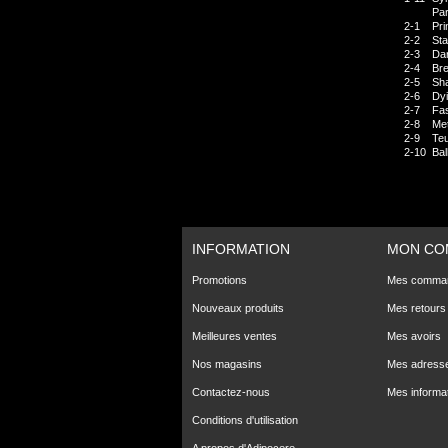
Par
2-1
Pr
2-2
Sta
2-3
Dar
2-4
Br
2-5
Sh
2-6
Dy
2-7
Fas
2-8
Met
2-9
Teu
2-10
Bal
INFORMATION
MON CO
Promotions
Mes comma
Nouveaux produits
Mes retours
Meilleures ventes
Mes avoirs
Nos magasins
Mes adress
Contactez-nous
Mes informa
Conditions d'utilisation