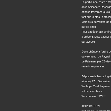
La partie label reste à Vo
sous Adipocere Records
et nous traiterons quel
tant que le stock sera ici.
Mais plus de ventes de bo
sur ce shop !

Pour accéder aux différe
à présent, juste passer l
sur accueil.

Donc chèque à l'ordre 
ou virement ! ou Paypal.

Le Paiement par CB devra
revenir au plus vite.

Adipocere is becoming A
at today 27th December 
We hope Card Payment 
will be soon back.

We can take SWIFT.

ADIPOCERE21
