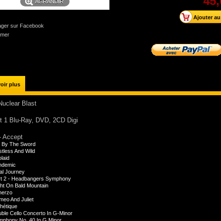
45,
AGRANDIR
ager sur Facebook
imer
oir plus
Nuclear Blast
t 1 Blu-Ray, DVD, 2CD Digi
- Accept
e By The Sword
tless And Wild
laid
ndemic
al Journey
rt 2 - Headbangers Symphony
ht On Bald Mountain
herzo
eo And Juliet
hétique
ble Cello Concerto In G-Minor
mphony No. 40 In G Minor