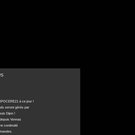
US
POCERE21 à ce jour !

nds seront gérés par 

is Dijon !

depuis Vonnas 

ne continuité 

mandes.
