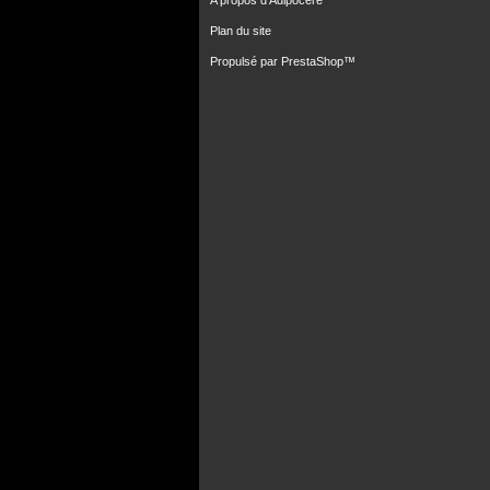
A propos d'Adipocere
Plan du site
Propulsé par
PrestaShop
™