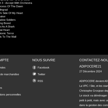
t 3 - Accept With Orchestra
incess Of The Dawn
lingrad
k Side Of My Heart
eaker
adow Soldiers
ing Breed
t As A Shark
al Heart
tonic Terror
ls To The Wall
MPTE
NOUS SUIVRE
CONTACTEZ-NO
ADIPOCERE21
ndes
Facebook
27 Décembre 2024

 de marchandise
Twitter
RSS
ADIPOCERE devient ADI
La VPC / Site, et les sta
es
Christophe Grosjean depu
tions personnelles
Le stock va déménager 
petit à petit, mais avec u
dans la gestion des com