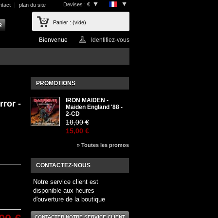
Devises : €
ntact
plan du site
Panier :
(vide)
Bienvenue
Identifiez-vous
PROMOTIONS
IRON MAIDEN -
ror -
Maiden England '88 -
2-CD
18,00 €
15,00 €
» Toutes les promos
CONTACTEZ-NOUS
Notre service client est
disponible aux heures
d'ouverture de la boutique
CONTACTER NOTRE SERVICE CLIENT