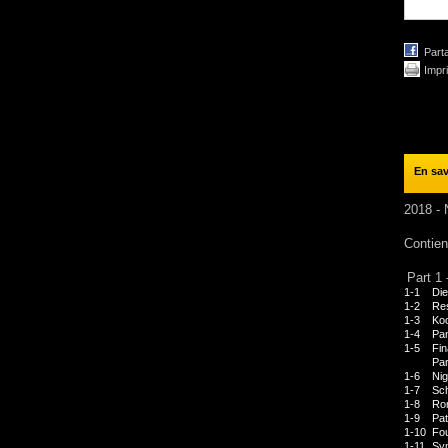
Part
Impr
En sav
2018 - 
Contien
Part 1 
1-1
Di
1-2
Res
1-3
Koo
1-4
Pa
1-5
Fin
Pa
1-6
Nig
1-7
Sc
1-8
Rom
1-9
Pat
1-10
Fou
1-11
Sy