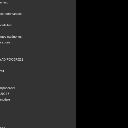
nnas, 



ques commandes



uteilles 

ntes catégories,

a souris

de ADIPOCERE21 

it

dipocere21 

2024 !

module
