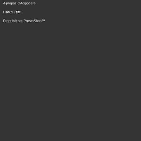
A propos d'Adipocere
Plan du site
Propulsé par
PrestaShop
™