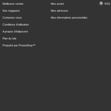
Meilleures ventes
Mes avoirs
RSS
Nos magasins
Mes adresses
Contactez-nous
Mes informations personnelles
Conditions d'utilisation
A propos d'Adipocere
Plan du site
Propulsé par
PrestaShop
™