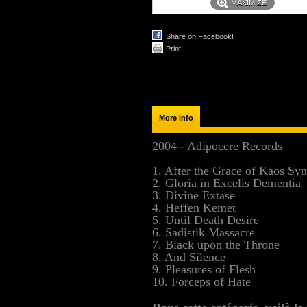
MAXIMIZE
Share on Facebook!
Print
More info
2004 - Adipocere Records
1. After the Grace of Kaos Syn
2. Gloria in Excelis Dementia
3. Divine Extase
4. Heffen Kemet
5. Until Death Desire
6. Sadistik Massacre
7. Black upon the Throne
8. And Silence
9. Pleasures of Flesh
10. Forceps of Hate