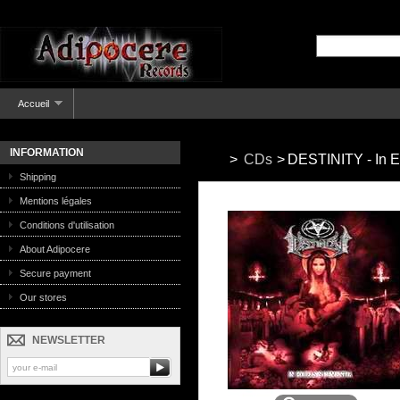
Accueil
INFORMATION
>
CDs
>
DESTINITY - In E
Shipping
Mentions légales
Conditions d'utilisation
About Adipocere
Secure payment
Our stores
NEWSLETTER