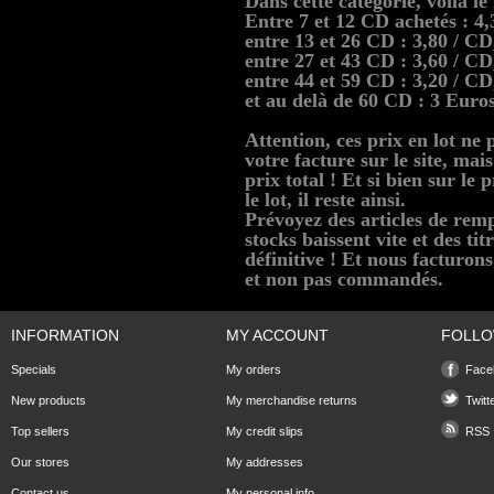
Dans cette catégorie, voilà l
Entre 7 et 12 CD achetés : 4
entre 13 et 26 CD : 3,80 / C
entre 27 et 43 CD : 3,60 / C
entre 44 et 59 CD : 3,20 / C
et au delà de 60 CD : 3 Euro
Attention, ces prix en lot ne
votre facture sur le site, ma
prix total ! Et si bien sur le
le lot, il reste ainsi.
Prévoyez des articles de remp
stocks baissent vite et des t
définitive ! Et nous facturo
et non pas commandés.
INFORMATION
MY ACCOUNT
FOLLO
Specials
My orders
Face
New products
My merchandise returns
Twitt
Top sellers
My credit slips
RSS
Our stores
My addresses
Contact us
My personal info