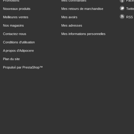
Promotions
Mes commandes
Face
Nouveaux produits
Mes retours de marchandise
Twitt
Meilleures ventes
Mes avoirs
RSS
Nos magasins
Mes adresses
Contactez-nous
Mes informations personnelles
Conditions d'utilisation
A propos d'Adipocere
Plan du site
Propulsé par
PrestaShop
™