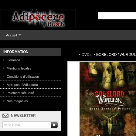
Accueil
INFORMATION
>
DVDs
>
GORELORD / WURDULAK 
Livraison
Mentions légales
Conditions d'utilisation
A propos d'Adipocere
Paiement sécurisé
Nos magasins
NEWSLETTER