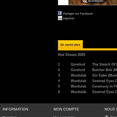
AGRANDIR
Partager sur Facebook
Imprimer
En savoir plus
Red Stream 2005
1
Gorelord
The Stench Of 
2
Gorelord
Butcher Bob (M
3
Wurdulak
Sin Eater (Mus
4
Wurdulak
Severed Eyes 
5
Wurdulak
Ceremony In Fl
6
Wurdulak
Severed Eyes O
INFORMATION
MON COMPTE
NOUS 