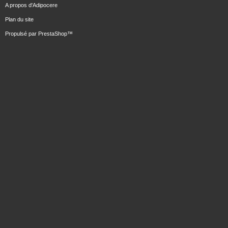
A propos d'Adipocere
Plan du site
Propulsé par
PrestaShop
™