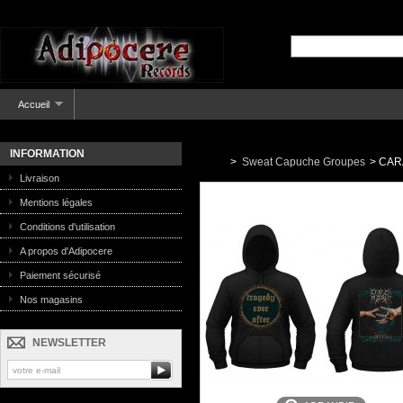
Accueil
INFORMATION
>
Sweat Capuche Groupes
>
CARA
Livraison
Mentions légales
Conditions d'utilisation
A propos d'Adipocere
Paiement sécurisé
Nos magasins
NEWSLETTER