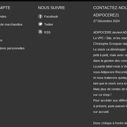
MPTE
NOUS SUIVRE
CONTACTEZ-NO
ADIPOCERE21
ndes
Facebook
27 Décembre 2024

 de marchandise
Twitter
RSS
ADIPOCERE devient ADI
La VPC / Site, et les sta
es
Christophe Grosjean depu
tions personnelles
Le stock va déménager 
petit à petit, mais avec u
dans la gestion des com
La partie label reste à Vo
sous Adipocere Records
et nous traiterons quel
tant que le stock sera ici.
Mais plus de ventes de bo
sur ce shop !

Pour accéder aux différe
à présent, juste passer l
sur accueil.

Donc chèque à l'ordre 