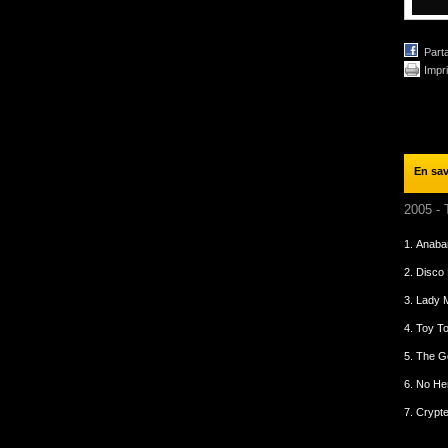
Part
Impr
En sav
2005 - 
1.
Anaba
2.
Disco K
3.
Lady 
4.
Toy T
5.
The G
6.
No He
7.
Crypt