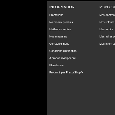
INFORMATION
MON CO
Promotions
Mes comma
Nouveaux produits
Mes retours
Meilleures ventes
Mes avoirs
Nos magasins
Mes adress
Contactez-nous
Mes informa
Conditions d'utilisation
A propos d'Adipocere
Plan du site
Propulsé par
PrestaShop
™