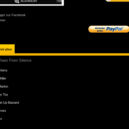
AGRANDIR
ager sur Facebook
imer
oir plus
Tears From Silence
rbera
iller
Marlon
oy Toy
et Up Bastard
roes
ex