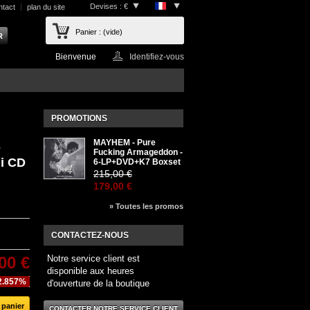
Devises : €
ntact
plan du site
Panier :
(vide)
Bienvenue
Identifiez-vous
PROMOTIONS
MAYHEM - Pure
-
Fucking Armageddon -
ni CD
6-LP+DVD+K7 Boxset
215,00 €
179,00 €
» Toutes les promos
CONTACTEZ-NOUS
00 €
Notre service client est
disponible aux heures
2.857%
d'ouverture de la boutique
CONTACTER NOTRE SERVICE CLIENT