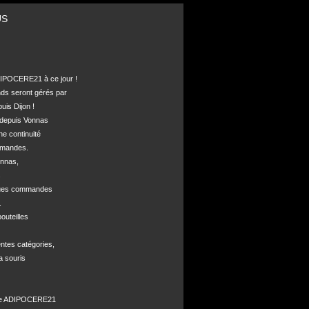
US
POCERE21 à ce jour !

nds seront gérés par 

is Dijon !

depuis Vonnas 

ne continuité 

mandes.

nnas, 



ques commandes



uteilles 

ntes catégories,

a souris

de ADIPOCERE21 
