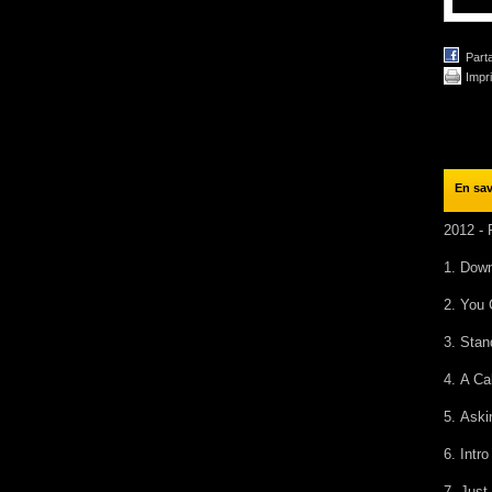
Part
Impr
En sav
2012 - 
1.
Down
2.
You 
3.
Sta
4.
A Ca
5.
Ask
6.
Int
7.
Just