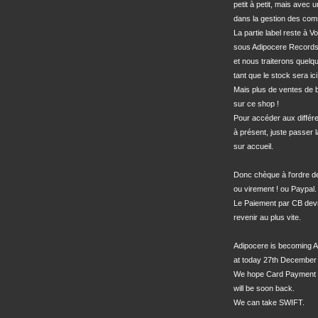
petit à petit, mais avec u
dans la gestion des com
La partie label reste à Vo
sous Adipocere Records
et nous traiterons quel
tant que le stock sera ici.
Mais plus de ventes de bo
sur ce shop !

Pour accéder aux différe
à présent, juste passer l
sur accueil.

Donc chèque à l'ordre 
ou virement ! ou Paypal.

Le Paiement par CB devra
revenir au plus vite.

Adipocere is becoming A
at today 27th December 
We hope Card Payment 
will be soon back.

We can take SWIFT.
