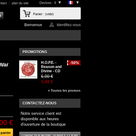
Devises : €
ntact
plan du site
Panier :
(vide)
Bienvenue
Identifiez-vous
PROMOTIONS
H.O.P.E. -
-50%
War
Reason and
Divine - CD
6,00 €
3,00 €
» Toutes les promos
CONTACTEZ-NOUS
Notre service client est
disponible aux heures
00 €
d'ouverture de la boutique
CONTACTER NOTRE SERVICE CLIENT