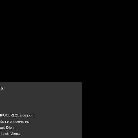
US
POCERE21 à ce jour !

nds seront gérés par 

is Dijon !

depuis Vonnas 
