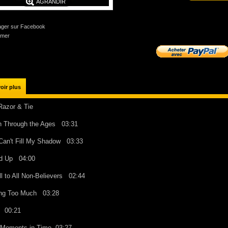
AGRANDIR
ager sur Facebook
imer
oir plus
Razor & Tie
 Through the Ages
03:31
Can't Fill My Shadow
03:33
nd Up
04:00
ll to All Non-Believers
02:44
ing Too Much
03:28
ro
00:21
 Moments in Time
03:27