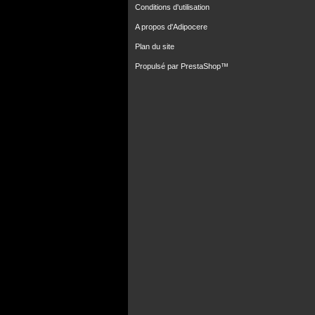
Conditions d'utilisation
A propos d'Adipocere
Plan du site
Propulsé par
PrestaShop
™