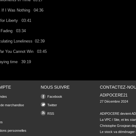
 If I Was Nothing
04:36
 for Liberty
03:41
t Fading
03:34
culating Loneliness
02:39
ar You Cannot Win
03:45
playing time
39:19
MPTE
NOUS SUIVRE
CONTACTEZ-NO
ADIPOCERE21
ndes
Facebook
27 Décembre 2024

 de marchandise
Twitter
RSS
ADIPOCERE devient ADI
La VPC / Site, et les sta
es
Christophe Grosjean depu
tions personnelles
Le stock va déménager 