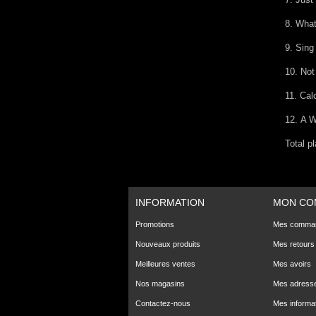
8.
What
9.
Sing
10.
No
11.
Cal
12.
A W
Total 
INFORMATION
MON CO
Promotions
Mes comma
Nouveaux produits
Mes retours
Meilleures ventes
Mes avoirs
Nos magasins
Mes adress
Contactez-nous
Mes informa