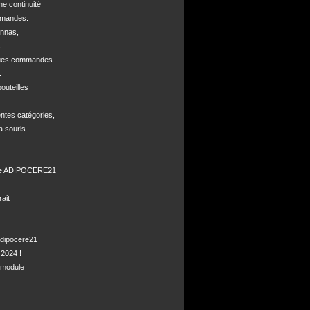
ne continuité 

mandes.

nnas, 



ques commandes



uteilles 

ntes catégories,

a souris

de ADIPOCERE21 

it

dipocere21 

2024 !

module
