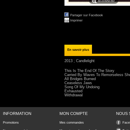
AGRANDIR
Partager sur Facebook
Imprimer
En savoir plus
2013 ; Candlelight
This Is The End Of The Story
Carried By Waves To Remorseless Sho
All Bridges Burned
Ceaseless Jaws
Song Of My Undoing
Exhausted
Withdrawal
INFORMATION
MON COMPTE
NOUS 
Promotions
Mes commandes
Face