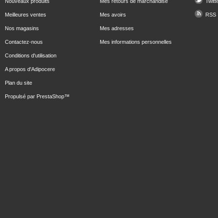
Nouveaux produits
Mes retours de marchandise
Twitt
Meilleures ventes
Mes avoirs
RSS
Nos magasins
Mes adresses
Contactez-nous
Mes informations personnelles
Conditions d'utilisation
A propos d'Adipocere
Plan du site
Propulsé par
PrestaShop
™