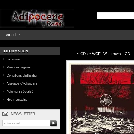
Accueil
INFORMATION
>
CDs
>
WOE - Withdrawal - CD
Livraison
Mentions légales
Conditions d'utilisation
A propos d'Adipocere
Paiement sécurisé
Nos magasins
NEWSLETTER