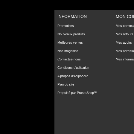
INFORMATION
MON CO
Promotions
Mes comma
Nouveaux produits
Mes retours
Meilleures ventes
Mes avoirs
Nos magasins
Mes adress
Contactez-nous
Mes informa
Conditions d'utilisation
A propos d'Adipocere
Plan du site
Propulsé par
PrestaShop
™