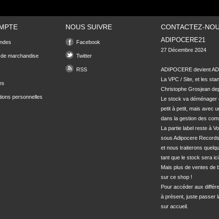
MPTE
NOUS SUIVRE
CONTACTEZ-NO
ADIPOCERE21
ndes
Facebook
27 Décembre 2024

 de marchandise
Twitter
RSS
ADIPOCERE devient ADI
La VPC / Site, et les sta
es
Christophe Grosjean depu
tions personnelles
Le stock va déménager 
petit à petit, mais avec u
dans la gestion des com
La partie label reste à Vo
sous Adipocere Records
et nous traiterons quel
tant que le stock sera ici.
Mais plus de ventes de bo
sur ce shop !

Pour accéder aux différe
à présent, juste passer l
sur accueil.
