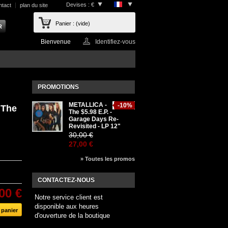
Devises : €
ntact
plan du site
Panier :
(vide)
Bienvenue
Identifiez-vous
PROMOTIONS
METALLICA -
-10%
 The
The $5.98 E.P. -
Garage Days Re-
Revisited - LP 12"
30,00 €
27,00 €
» Toutes les promos
CONTACTEZ-NOUS
00 €
Notre service client est
disponible aux heures
d'ouverture de la boutique