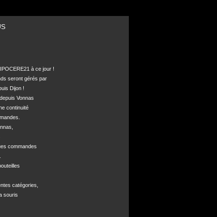
US
POCERE21 à ce jour !

nds seront gérés par 

is Dijon !

depuis Vonnas 

ne continuité 

mandes.

nnas, 



ques commandes



uteilles 

ntes catégories,

a souris
