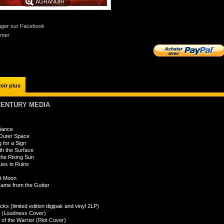
AGRANDIR
ager sur Facebook
imer
oir plus
 CENTURY MEDIA
liance
Outer Space
g for a Sign
h the Surface
the Rising Sun
ies in Ruins
t Moon
ame from the Gutter
ks (limited edition digipak and vinyl 2LP)
.
(Loudness Cover)
t of the Warrior (Riot Cover)