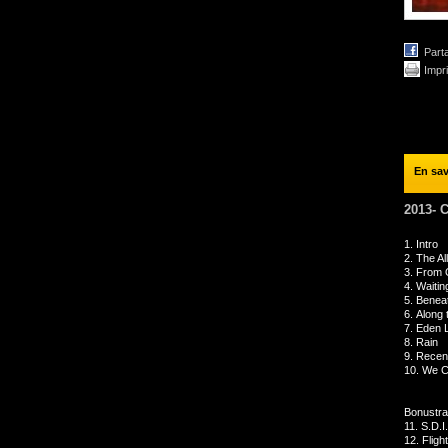
Part
Impr
En sav
2013-
1.
Intro
2.
The Al
3.
From 
4.
Waitin
5.
Beneat
6.
Along 
7.
Eden L
8.
Rain
9.
Recen
10.
We C
Bonustrac
11.
S.D.I
12.
Fligh