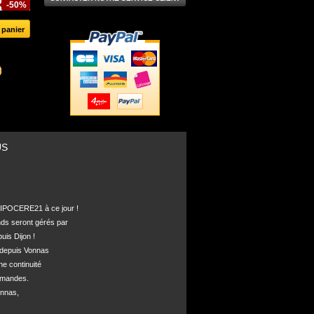
-50%
US
POCERE21 à ce jour !

nds seront gérés par 

is Dijon !

depuis Vonnas 

ne continuité 

mandes.

nnas, 


