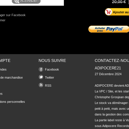
AGRANDIR
20,00 €
ager sur Facebook
imer
MPTE
NOUS SUIVRE
CONTACTEZ-NO
ADIPOCERE21
ndes
Facebook
27 Décembre 2024

 de marchandise
Twitter
RSS
ADIPOCERE devient ADI
La VPC / Site, et les sta
es
Christophe Grosjean depu
tions personnelles
Le stock va déménager 
petit à petit, mais avec u
dans la gestion des com
La partie label reste à Vo
sous Adipocere Records