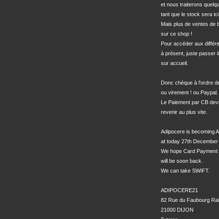
et nous traiterons quel
tant que le stock sera ici.
Mais plus de ventes de bo
sur ce shop !

Pour accéder aux différe
à présent, juste passer l
sur accueil.

Donc chèque à l'ordre 
ou virement ! ou Paypal.

Le Paiement par CB devra
revenir au plus vite.

Adipocere is becoming A
at today 27th December 
We hope Card Payment 
will be soon back.

We can take SWIFT.

ADIPOCERE21

82 Rue du Faubourg Rai
21000 DIJON
