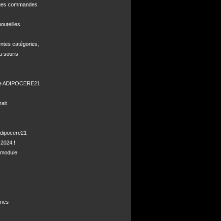
ques commandes



uteilles 

ntes catégories,

a souris

de ADIPOCERE21 

it

dipocere21 

2024 !

module

nes
