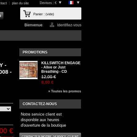
Devises : €
ntact
plan du site
Panier :
(vide)
Bienvenue
Identifiez-vous
PROMOTIONS
KILLSWITCH ENGAGE
 -
- Alive or Just
008 -
Breathing - CD
12,00 €
8,00 €
» Toutes les promos
CONTACTEZ-NOUS
Notre service client est
disponible aux heures
d'ouverture de la boutique
00 €
CONTACTER NOTRE SERVICE CLIENT