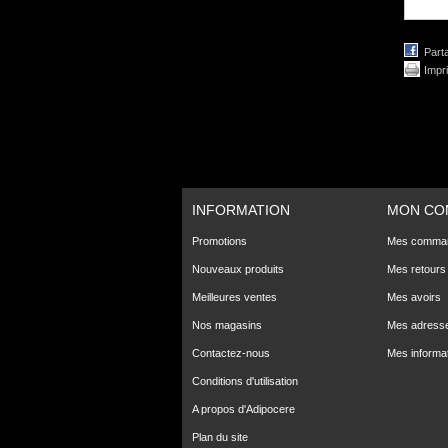
Part
Impr
INFORMATION
MON CO
Promotions
Mes comma
Nouveaux produits
Mes retours
Meilleures ventes
Mes avoirs
Nos magasins
Mes adress
Contactez-nous
Mes informa
Conditions d'utilisation
A propos d'Adipocere
Plan du site