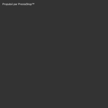
Propulsé par
PrestaShop
™