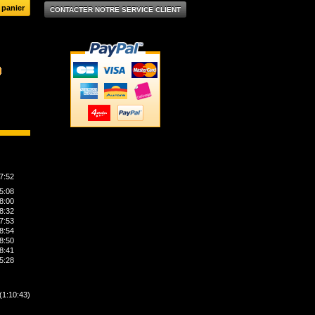
CONTACTER NOTRE SERVICE CLIENT
7:52
5:08
8:00
8:32
7:53
8:54
8:50
8:41
5:28
(1:10:43)