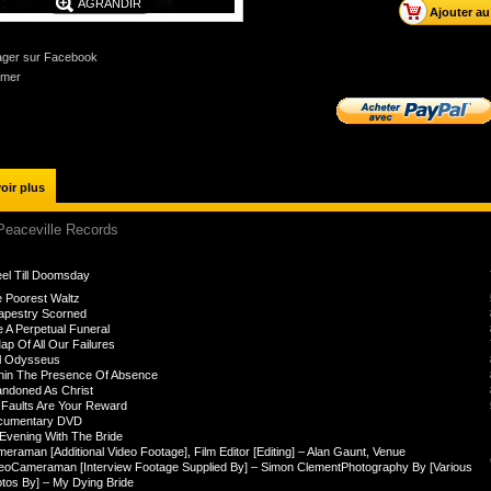
AGRANDIR
ager sur Facebook
imer
oir plus
Peaceville Records
el Till Doomsday
 Poorest Waltz
apestry Scorned
e A Perpetual Funeral
ap Of All Our Failures
l Odysseus
hin The Presence Of Absence
ndoned As Christ
Faults Are Your Reward
cumentary DVD
Evening With The Bride
eraman [Additional Video Footage], Film Editor [Editing] – Alan Gaunt, Venue
eo
Cameraman [Interview Footage Supplied By] – Simon Clement
Photography By [Various
tos By] – My Dying Bride