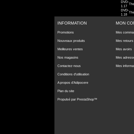
DVD-
Th
1.17
DVD-
The
1.18
INFORMATION
MON CO
Promotions
Mes comma
Nouveaux produits
Mes retours
Meilleures ventes
Mes avoirs
Nos magasins
Mes adress
Contactez-nous
Mes informa
Conditions d'utilisation
A propos d'Adipocere
Plan du site
Propulsé par
PrestaShop
™