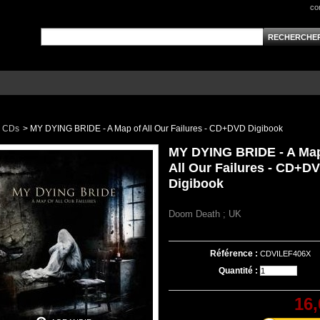
co
CDs
>
MY DYING BRIDE - A Map of All Our Failures - CD+DVD Digibook
MY DYING BRIDE - A Map
All Our Failures - CD+D
Digibook
Doom Death ; UK
Référence :
CDVILEF406X
Quantité :
16,