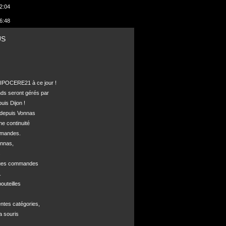
2:04
6:48
US
POCERE21 à ce jour !

nds seront gérés par 

is Dijon !

depuis Vonnas 

ne continuité 

mandes.

nnas, 



ques commandes



uteilles 

ntes catégories,

a souris
