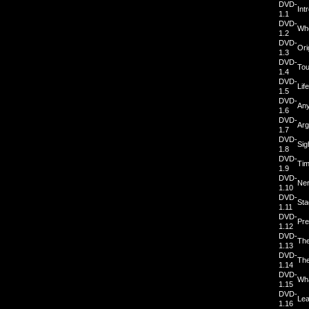
DVD-
Int
1.1
DVD-
Whe
1.2
DVD-
Ori
1.3
DVD-
Tou
1.4
DVD-
Lif
1.5
DVD-
Any
1.6
DVD-
Ar
1.7
DVD-
Sig
1.8
DVD-
Tim
1.9
DVD-
Ne
1.10
DVD-
Sta
1.11
DVD-
Pre
1.12
DVD-
The
1.13
DVD-
The
1.14
DVD-
Wh
1.15
DVD-
Lea
1.16