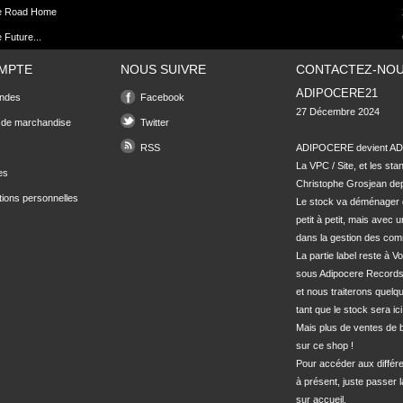
e Road Home
 Future...
MPTE
NOUS SUIVRE
CONTACTEZ-NO
ADIPOCERE21
ndes
Facebook
27 Décembre 2024

 de marchandise
Twitter
RSS
ADIPOCERE devient ADI
La VPC / Site, et les sta
es
Christophe Grosjean depu
tions personnelles
Le stock va déménager 
petit à petit, mais avec u
dans la gestion des com
La partie label reste à Vo
sous Adipocere Records
et nous traiterons quel
tant que le stock sera ici.
Mais plus de ventes de bo
sur ce shop !

Pour accéder aux différe
à présent, juste passer l
sur accueil.
