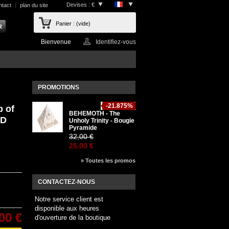
Devises : €
ntact
plan du site
Panier :
(vide)
Bienvenue
Identifiez-vous
PROMOTIONS
-21.875%
 of
BEHEMOTH - The
VD
Unholy Trinity - Bougie
Pyramide
32,00 €
25,00 €
» Toutes les promos
CONTACTEZ-NOUS
Notre service client est
disponible aux heures
00 €
d'ouverture de la boutique