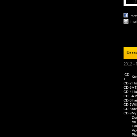
Part
Impr
En sav
2012 - 
CD-
Kne
1
CD-2
The
CD-3
A T
CD-4
Lik
CD-5
A M
CD-6
Hai
CD-7
Wit
CD-8
Aba
CD-9
My 
Do
An 
Cam
Vid
Pho