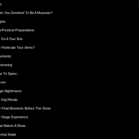
ro
n You Destined To Be A Musician?
gins
r/Festival Preparations
e On A Tour Bus
 Particular Tour Items?
guments
htseeing
e To Spare...
rves
ge Nightmares
-Gig Rituals
 Final Moments Before The Show
 Stage Experience
at Makes A Show
ving Stage