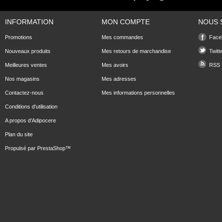
INFORMATION
MON COMPTE
NOUS 
Promotions
Mes commandes
Face
Nouveaux produits
Mes retours de marchandise
Twitt
Meilleures ventes
Mes avoirs
RSS
Nos magasins
Mes adresses
Contactez-nous
Mes informations personnelles
Conditions d'utilisation
A propos d'Adipocere
Plan du site
Propulsé par
PrestaShop
™