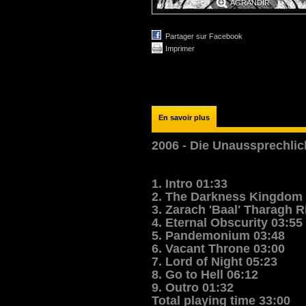
AGRANDIR
Partager sur Facebook
Imprimer
En savoir plus
2006 - Die Unaussprechlic
1. Intro 01:33
2. The Darkness Kingdom 
3. Zarach 'Baal' Tharagh R
4. Eternal Obscurity 03:55
5. Pandemonium 03:48
6. Vacant Throne 03:00
7. Lord of Night 05:23
8. Go to Hell 06:12
9. Outro 01:32
Total playing time 33:00