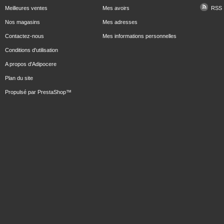
Meilleures ventes
Mes avoirs
RSS
Nos magasins
Mes adresses
Contactez-nous
Mes informations personnelles
Conditions d'utilisation
A propos d'Adipocere
Plan du site
Propulsé par
PrestaShop
™