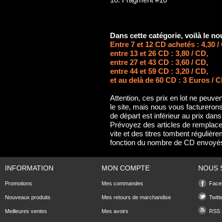
10. Fragment #10
Dans cette catégorie, voilà le n
Entre 7 et 12 CD achetés : 4,30 /
entre 13 et 26 CD : 3,80 / CD,
entre 27 et 43 CD : 3,60 / CD,
entre 44 et 59 CD : 3,20 / CD,
et au delà de 60 CD : 3 Euros / C
Attention, ces prix en lot ne peuven
le site, mais nous vous facturerons b
de départ est inférieur au prix dans l
Prévoyez des articles de remplace
vite et des titres tombent régulière
fonction du nombre de CD envoyé
INFORMATION
MON COMPTE
NOUS 
Promotions
Mes commandes
Face
Nouveaux produits
Mes retours de marchandise
Twitt
Meilleures ventes
Mes avoirs
RSS