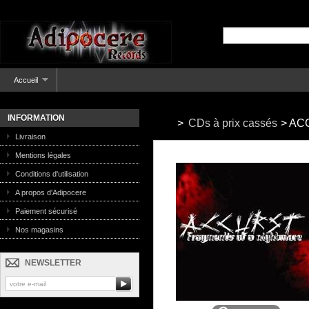
Accueil
INFORMATION
>
CDs à prix cassés
>
ACC
Livraison
Mentions légales
Conditions d'utilisation
A propos d'Adipocere
Paiement sécurisé
Nos magasins
NEWSLETTER