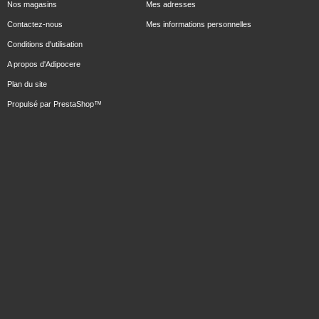
Nos magasins
Mes adresses
Contactez-nous
Mes informations personnelles
Conditions d'utilisation
A propos d'Adipocere
Plan du site
Propulsé par
PrestaShop
™