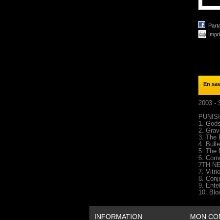
Part
Impr
En sav
2003 - 
PUNIS
1. God
2. Grav
3. The
4. Bull
5. The 
6. Com
7TH N
7. Vitr
8. Conj
9. Ente
10. Blo
INFORMATION
MON CO