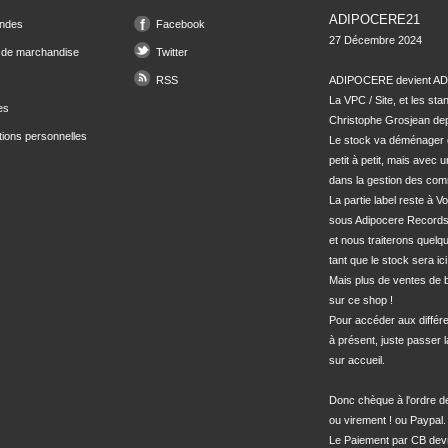
ADIPOCERE21
ndes
Facebook
27 Décembre 2024

 de marchandise
Twitter
RSS
ADIPOCERE devient ADI
La VPC / Site, et les sta
es
Christophe Grosjean depu
tions personnelles
Le stock va déménager 
petit à petit, mais avec u
dans la gestion des com
La partie label reste à Vo
sous Adipocere Records
et nous traiterons quel
tant que le stock sera ici.
Mais plus de ventes de bo
sur ce shop !

Pour accéder aux différe
à présent, juste passer l
sur accueil.

Donc chèque à l'ordre 
ou virement ! ou Paypal.

Le Paiement par CB devra