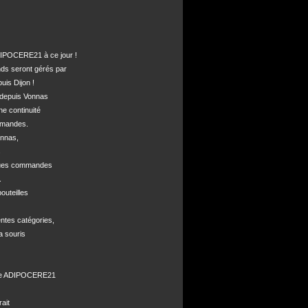
POCERE21 à ce jour !

nds seront gérés par 

is Dijon !

depuis Vonnas 

ne continuité 

mandes.

nnas, 



ques commandes



uteilles 

ntes catégories,

a souris

de ADIPOCERE21 

it
