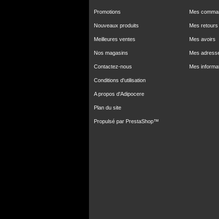
Promotions
Mes comma
Nouveaux produits
Mes retours
Meilleures ventes
Mes avoirs
Nos magasins
Mes adress
Contactez-nous
Mes informa
Conditions d'utilisation
A propos d'Adipocere
Plan du site
Propulsé par
PrestaShop
™