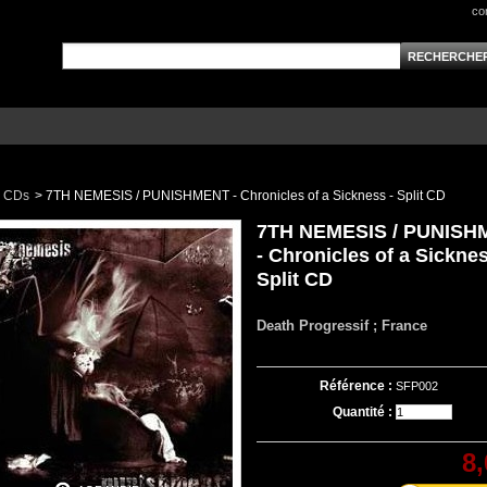
co
CDs
>
7TH NEMESIS / PUNISHMENT - Chronicles of a Sickness - Split CD
7TH NEMESIS / PUNISH
- Chronicles of a Sicknes
Split CD
Death Progressif ; France
Référence :
SFP002
Quantité :
8,