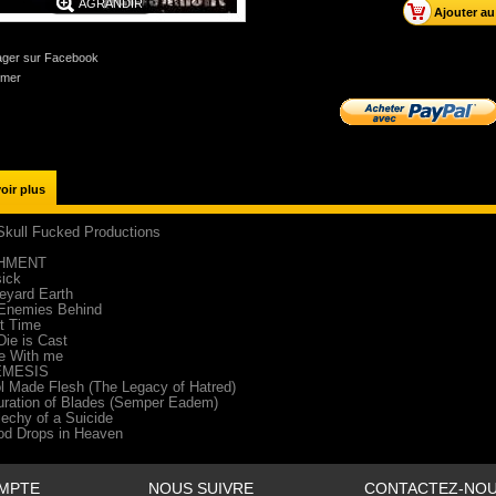
AGRANDIR
ager sur Facebook
imer
oir plus
Skull Fucked Productions
HMENT
sick
eyard Earth
 Enemies Behind
et Time
Die is Cast
e With me
EMESIS
iol Made Flesh (The Legacy of Hatred)
uration of Blades (Semper Eadem)
lechy of a Suicide
od Drops in Heaven
MPTE
NOUS SUIVRE
CONTACTEZ-NO