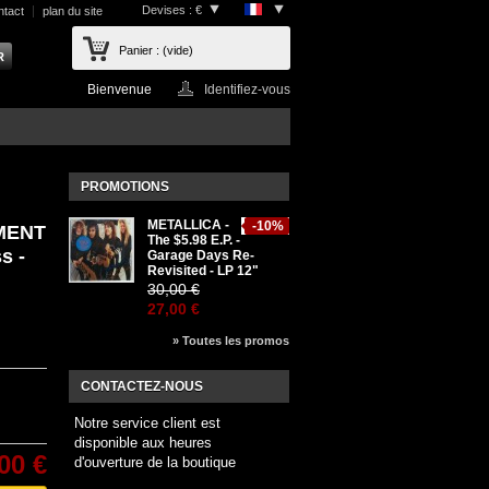
Devises : €
ntact
plan du site
Panier :
(vide)
Bienvenue
Identifiez-vous
PROMOTIONS
METALLICA -
-10%
MENT
The $5.98 E.P. -
s -
Garage Days Re-
Revisited - LP 12"
30,00 €
27,00 €
» Toutes les promos
CONTACTEZ-NOUS
Notre service client est
disponible aux heures
00 €
d'ouverture de la boutique