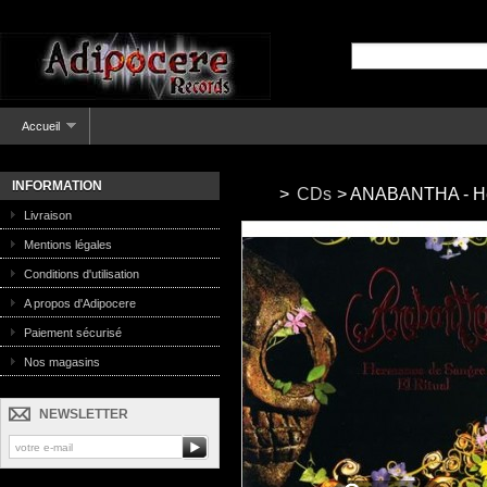
Accueil
INFORMATION
>
CDs
>
ANABANTHA - Her
Livraison
Mentions légales
Conditions d'utilisation
A propos d'Adipocere
Paiement sécurisé
Nos magasins
NEWSLETTER