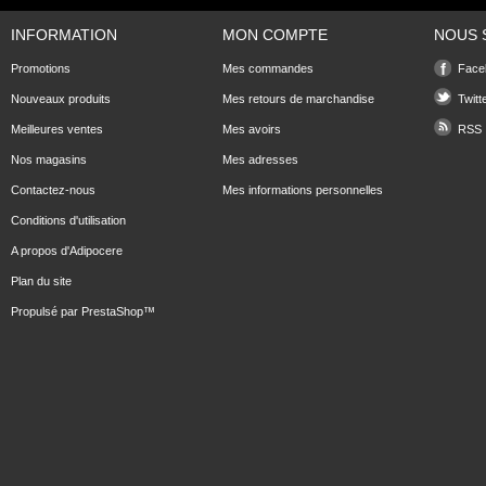
INFORMATION
MON COMPTE
NOUS 
Promotions
Mes commandes
Face
Nouveaux produits
Mes retours de marchandise
Twitt
Meilleures ventes
Mes avoirs
RSS
Nos magasins
Mes adresses
Contactez-nous
Mes informations personnelles
Conditions d'utilisation
A propos d'Adipocere
Plan du site
Propulsé par
PrestaShop
™