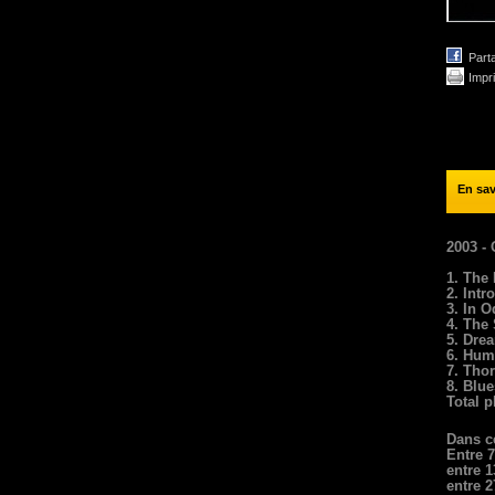
Part
Impr
En sav
2003 -
1. The 
2. Intr
3. In O
4. The
5. Drea
6. Hum
7. Thor
8. Blu
Total p
Dans ce
Entre 7
entre 1
entre 2