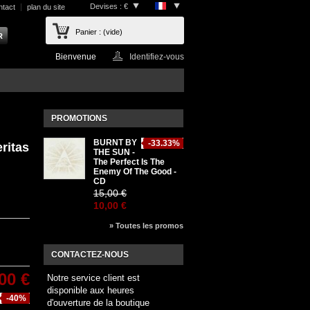
Devises : €
ntact
plan du site
Panier :
(vide)
Bienvenue
Identifiez-vous
PROMOTIONS
BURNT BY
-33.33%
ritas
THE SUN -
The Perfect Is The
Enemy Of The Good -
CD
15,00 €
10,00 €
» Toutes les promos
CONTACTEZ-NOUS
00 €
Notre service client est
disponible aux heures
-40%
d'ouverture de la boutique