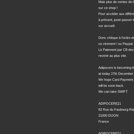
Mais plus de ventes de bo
sur ce shop !

Pour accéder aux différe
à présent, juste passer l
sur accueil.

Donc chèque à l'ordre 
ou virement ! ou Paypal.

Le Paiement par CB devra
revenir au plus vite.

Adipocere is becoming A
at today 27th December 
We hope Card Payment 
will be soon back.

We can take SWIFT.

ADIPOCERE21

82 Rue du Faubourg Rai
21000 DIJON

France

ADIPOCERE21 
