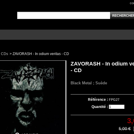
co
CDs
>
ZAVORASH - In odium veritas - CD
ZAVORASH - In odium ve
- CD
Black Metal ; Suède
Référence :
FPG27
Quantité :
3,
5,00 €