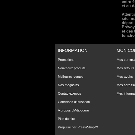
entre 4
et au d
Attenti
site, m
départ 
Prévoye
et des 
foncti
INFORMATION
MON CO
Promotions
Mes comma
Nouveaux produits
Mes retours
Meilleures ventes
Mes avoirs
Nos magasins
Mes adress
Contactez-nous
Mes informa
Conditions d'utilisation
A propos d'Adipocere
Plan du site
Propulsé par
PrestaShop
™