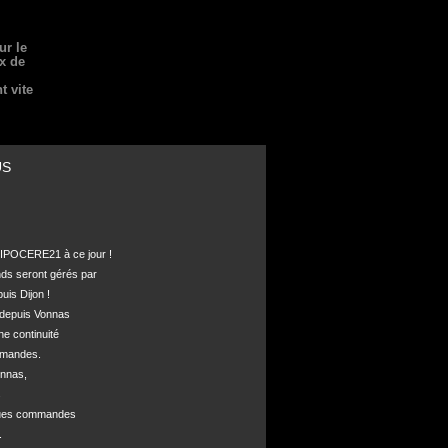
ur le
ix de
t vite
US
POCERE21 à ce jour !

nds seront gérés par 

is Dijon !

depuis Vonnas 

ne continuité 

mandes.

nnas, 



ques commandes


