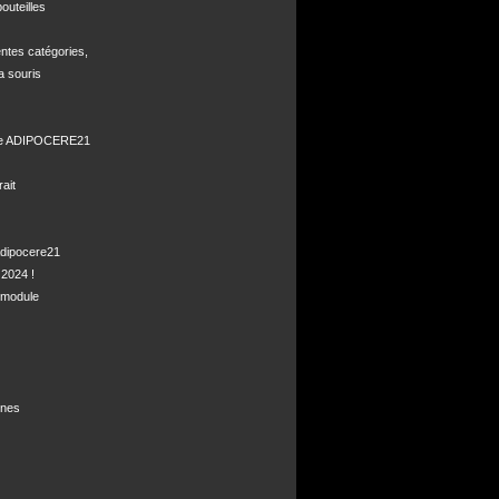
uteilles 

ntes catégories,

a souris

de ADIPOCERE21 

it

dipocere21 

2024 !

module

nes
