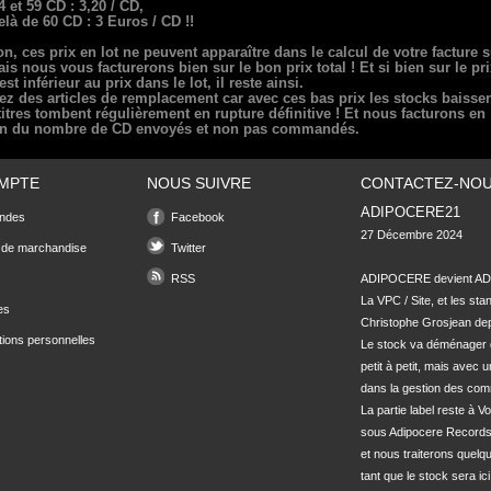
4 et 59 CD : 3,20 / CD,
elà de 60 CD : 3 Euros / CD !!
on, ces prix en lot ne peuvent apparaître dans le calcul de votre facture s
ais nous vous facturerons bien sur le bon prix total ! Et si bien sur le pr
est inférieur au prix dans le lot, il reste ainsi.
z des articles de remplacement car avec ces bas prix les stocks baissen
titres tombent régulièrement en rupture définitive ! Et nous facturons en
on du nombre de CD envoyés et non pas commandés.
MPTE
NOUS SUIVRE
CONTACTEZ-NO
ADIPOCERE21
ndes
Facebook
27 Décembre 2024

 de marchandise
Twitter
RSS
ADIPOCERE devient ADI
La VPC / Site, et les sta
es
Christophe Grosjean depu
tions personnelles
Le stock va déménager 
petit à petit, mais avec u
dans la gestion des com
La partie label reste à Vo
sous Adipocere Records
et nous traiterons quel
tant que le stock sera ici.