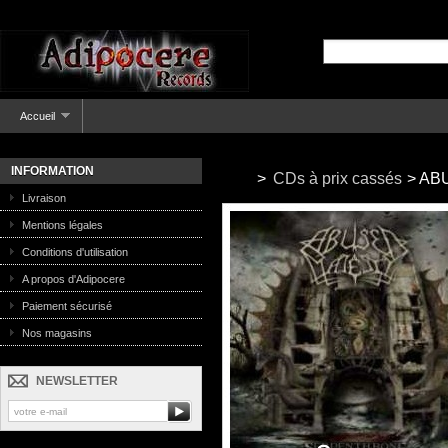
Accueil
INFORMATION
>
CDs à prix cassés
>
ABU
Livraison
Mentions légales
Conditions d'utilisation
A propos d'Adipocere
Paiement sécurisé
Nos magasins
NEWSLETTER