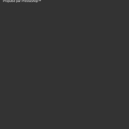
Propulsé par
PrestaShop
™